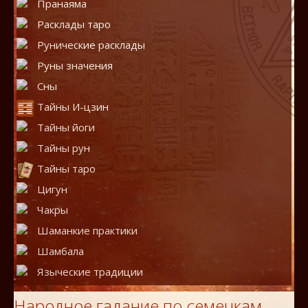
Пранаяма
Расклады таро
Рунические расклады
Руны значения
Сны
Тайны И-цзин
Тайны йоги
Тайны рун
Тайны таро
Цигун
Чакры
Шаманкие практики
Шамбала
Языческие традиции
Народное гадание по семечкам