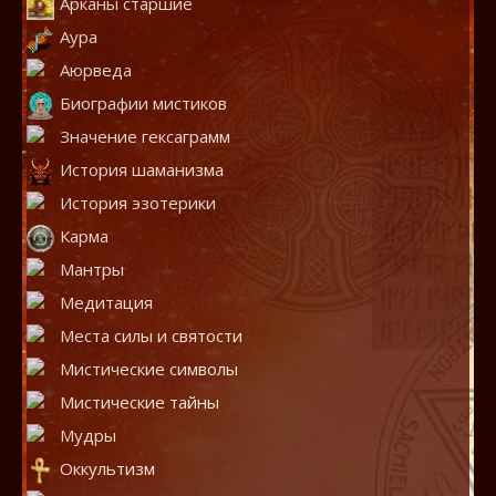
Арканы старшие
Аура
Аюрведа
Биографии мистиков
Значение гексаграмм
История шаманизма
История эзотерики
Карма
Мантры
Медитация
Места силы и святости
Мистические символы
Мистические тайны
Мудры
Оккультизм