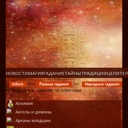
НОВОСТИ
МАГИЯ
ГАДАНИЕ
ТАЙНЫ
ТРАДИЦИИ
ЦЕЛИТЕЛ
>>
>>
Infinix
Разные гадания
Народные гадания
>> Народное гадание по семечкам
Алхимия
Ангелы и демоны
Арканы младшие