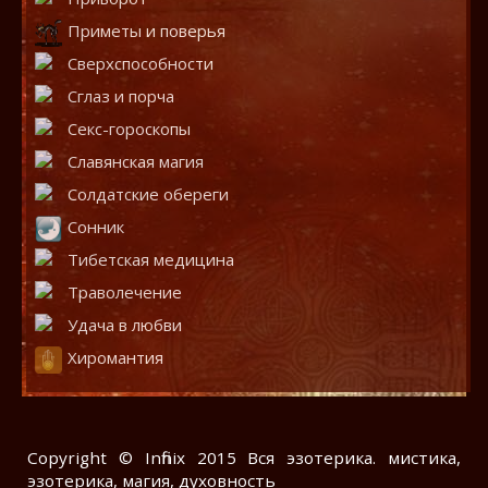
Приметы и поверья
Сверхспособности
Сглаз и порча
Секс-гороскопы
Славянская магия
Солдатские обереги
Сонник
Тибетская медицина
Траволечение
Удача в любви
Хиромантия
Copyright © Infinix 2015 Вся эзотерика. мистика,
эзотерика, магия, духовность