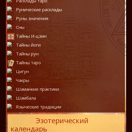
Расклады таро
Рунические расклады
Руны значения
Сны
Тайны И-цзин
Тайны йоги
Тайны рун
Тайны таро
Цигун
Чакры
Шаманкие практики
Шамбала
Языческие традиции
Эзотерический
календарь