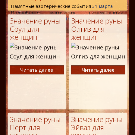
Памятные эзотерические события
31 марта
Подробные магические рекомендации:
http://infinix.com.ua/okkultnye-rekomendatsii-na-
Значение руны
Значение руны
segodnia.html
Соул для
Олгиз для
женщин
женщин
Читать далее
Читать далее
Значение руны
Значение руны
Перт для
Эйваз для