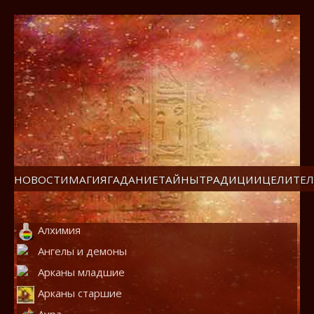
НОВОСТИ
МАГИЯ
ГАДАНИЕ
ТАЙНЫ
ТРАДИЦИИ
ЦЕЛИТЕЛ
Алхимия
Ангелы и демоны
Арканы младшие
Арканы старшие