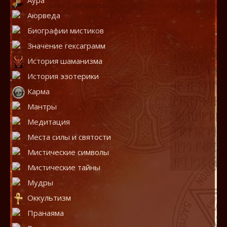
Аура
Аюрведа
Биографии мистиков
Значение гексаграмм
История шаманизма
История эзотерики
Карма
Мантры
Медитация
Места силы и святости
Мистические символы
Мистические тайны
Мудры
Оккультизм
Пранаяма