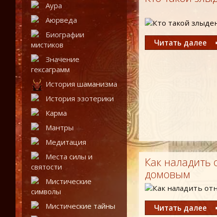
Аура
Аюрведа
Биографии
Читать далее
мистиков
Значение
гексаграмм
История шаманизма
История эзотерики
Карма
Мантры
Медитация
Места силы и
Как наладить 
святости
домовым
Мистические
символы
Мистические тайны
Читать далее