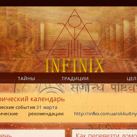
ТАЙНЫ
ТРАДИЦИИ
ЦЕЛ
рический календарь
ческие события
31 марта
ические рекомендации:
http://infinix.com.ua/okkult
день
Как перевезти домо