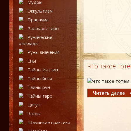
Мудры
Оккультизм
Пранаяма
Расклады таро
Рунические
расклады
Руны значения
Сны
Что такое тот
Тайны И-цзин
Тайны йоги
Тайны рун
Читать далее
Тайны таро
Цигун
Чакры
Шаманкие практики