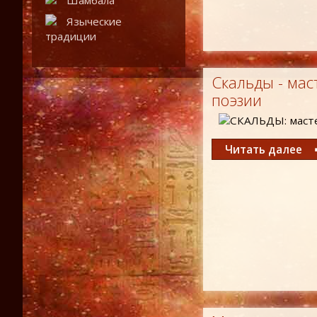
Шамбала
Языческие
традиции
Скальды - мас
поэзии
Читать далее