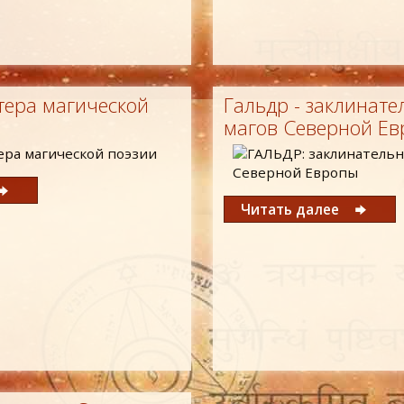
тера магической
Гальдр - заклинат
магов Северной Е
Читать далее