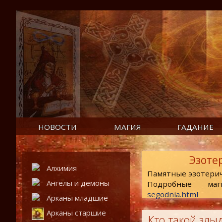
НОВОСТИ
МАГИЯ
ГАДАНИЕ
Эзоте
Алхимия
Памятные эзотери
Ангелы и демоны
Подробные маг
segodnia.html
Арканы младшие
Арканы старшие
Кто такой злы