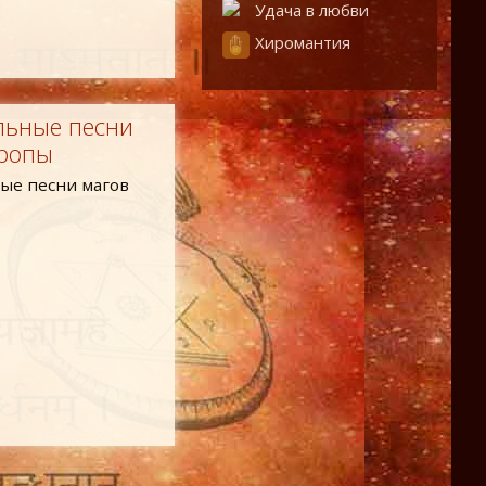
Удача в любви
Хиромантия
ельные песни
вропы