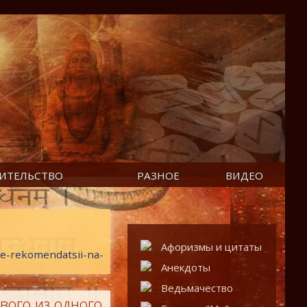
ИТЕЛЬСТВО
РАЗНОЕ
ВИДЕО
Афоризмы и цитаты
nye-rekomendatsii-na-
Анекдоты
Ведьмачество
вого из одного