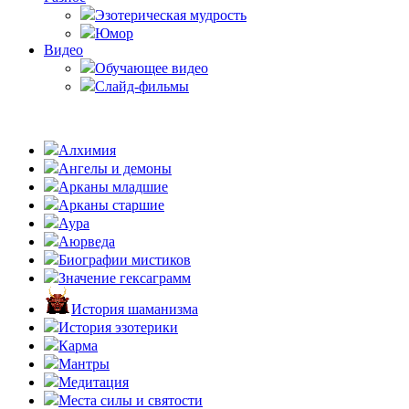
Эзотерическая мудрость
Юмор
Видео
Обучающее видео
Слайд-фильмы
Алхимия
Ангелы и демоны
Арканы младшие
Арканы старшие
Аура
Аюрведа
Биографии мистиков
Значение гексаграмм
История шаманизма
История эзотерики
Карма
Мантры
Медитация
Места силы и святости