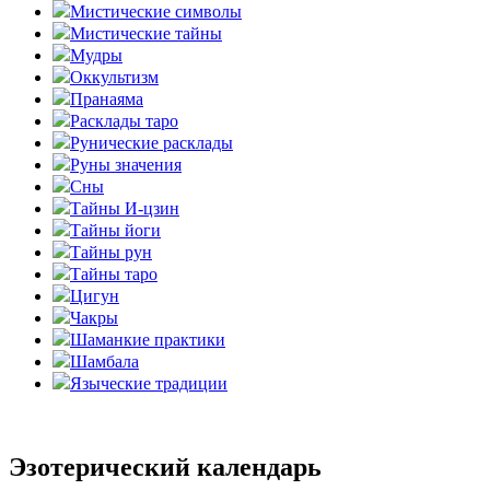
Мистические символы
Мистические тайны
Мудры
Оккультизм
Пранаяма
Расклады таро
Рунические расклады
Руны значения
Сны
Тайны И-цзин
Тайны йоги
Тайны рун
Тайны таро
Цигун
Чакры
Шаманкие практики
Шамбала
Языческие традиции
Эзотерический календарь