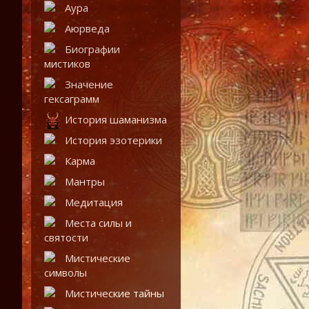
Аура
Аюрведа
Биографии
мистиков
Значение
гексаграмм
История шаманизма
История эзотерики
Карма
Мантры
Медитация
Места силы и
святости
Мистические
символы
Мистические тайны