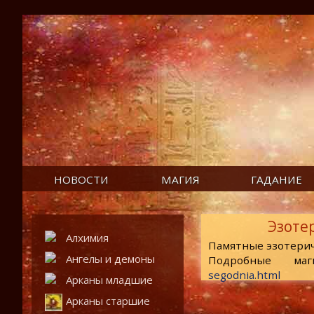
НОВОСТИ
МАГИЯ
ГАДАНИЕ
Эзоте
Алхимия
Памятные эзотери
Ангелы и демоны
Подробные маг
segodnia.html
Арканы младшие
Арканы старшие