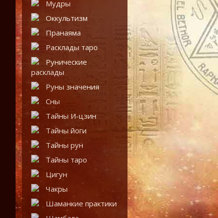
Мудры
Оккультизм
Пранаяма
Расклады таро
Рунические
расклады
Руны значения
Сны
Тайны И-цзин
Тайны йоги
Тайны рун
Тайны таро
Цигун
Чакры
Шаманкие практики