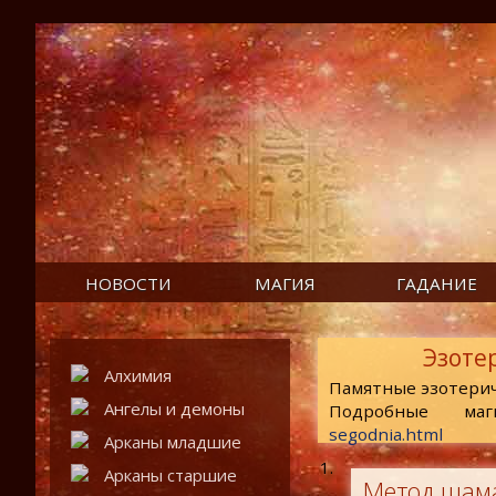
НОВОСТИ
МАГИЯ
ГАДАНИЕ
Эзоте
Алхимия
Памятные эзотери
Ангелы и демоны
Подробные маг
segodnia.html
Арканы младшие
Арканы старшие
Метод шама