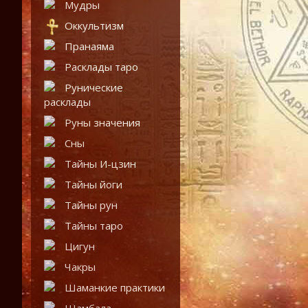
Мудры
Оккультизм
Пранаяма
Расклады таро
Рунические
расклады
Руны значения
Сны
Тайны И-цзин
Тайны йоги
Тайны рун
Тайны таро
Цигун
Чакры
Шаманкие практики