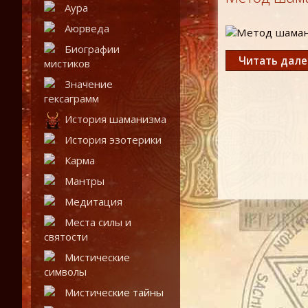
Аура
Аюрведа
Биографии
Читать дал
мистиков
Значение
гексаграмм
История шаманизма
История эзотерики
Карма
Мантры
Медитация
Места силы и
святости
Мистические
символы
Мистические тайны