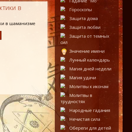
Гадание "Мо"
ктики в
Гороскопы
Защита дома
Защита любви
Защита от темных
сил
Значение имени
Лунный календарь
Магия дней недели
Магия удачи
Молитвы к иконам
Молитвы в
трудностях
Народные гадания
Нечистая сила
Обереги для детей