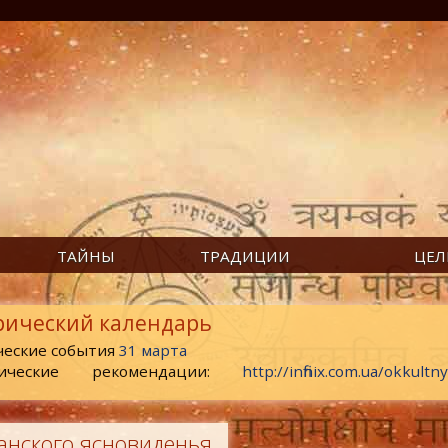
ТАЙНЫ
ТРАДИЦИИ
ЦЕЛ
рический календарь
ческие события
31 марта
ические рекомендации:
http://infinix.com.ua/okkult
нского ясновиденья