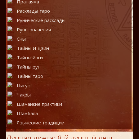
Пранаяма
Расклады таро
Рунические расклады
Руны значения
Сны
Тайны И-цзин
Тайны йоги
Тайны рун
Тайны таро
Цигун
Чакры
Шаманкие практики
Шамбала
Языческие традиции
Лунная диета: 8-й лунный день