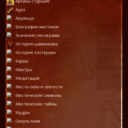
Арканы старшие
Аура
Аюрведа
Биографии мистиков
Значение гексаграмм
История шаманизма
История эзотерики
Карма
Мантры
Медитация
Места силы и святости
Мистические символы
Мистические тайны
Мудры
Оккультизм