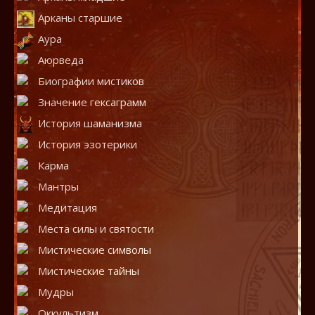
Арканы старшие
Аура
Аюрведа
Биографии мистиков
Значение гексаграмм
История шаманизма
История эзотерики
Карма
Мантры
Медитация
Места силы и святости
Мистические символы
Мистические тайны
Мудры
Оккультизм