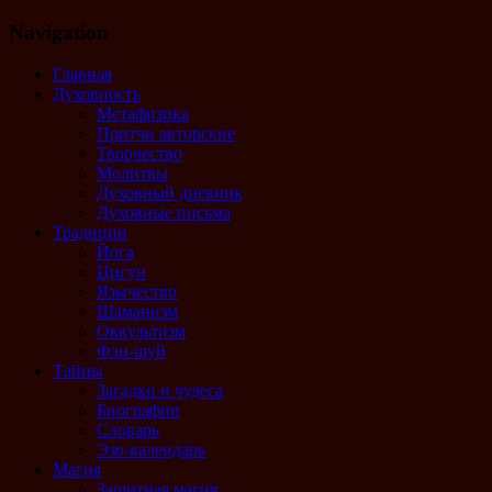
Navigation
Эзотерика, магия, гадания таро, руны,
Главная
духовность
Духовность
Метафизика
Притчи авторские
Творчество
Молитвы
Духовный дневник
Духовные письма
Традиции
Йога
Цигун
Язычество
Шаманизм
Оккультизм
Фэн-шуй
Тайны
Загадки и чудеса
Биографии
Словарь
Эзо-календарь
Магия
Защитная магия