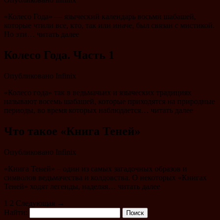
«Колесо Года» — языческий календарь восьми шабашей,
которые чтили все, кто, так или иначе, был связан с мистикой.
Но эти… читать далее
Колесо Года. Часть 1
Опубликовано
Infinix
«Колесо года» так в ведьмачьих и языческих традициях
называют восемь шабашей, которые приходятся на природные
периоды, во время которых наблюдается… читать далее
Что такое «Книга Теней»
Опубликовано
Infinix
«Книга Теней» – один из самых загадочных образов и
символов ведьмачества и колдовства. О некоторых «Книгах
Теней» ходят легенды, наделяя… читать далее
1
2 Следующая
→
Найти: