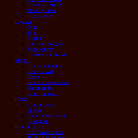
Любовная магия
Магия успеха
Астрология
Гадание
Руны
Таро
И-цзин
Народные гадания
Хиромантия
Приметы-поверья
Медиа
Эзо-мотиваторы
Эзо-фильмы
Песни
Эзотерические обои
Sententiarum
Эзо-афоризмы
Юмор
Эзо-анекдоты
Spiritus
Записки Мефисто
Эзочушки
Целительство
Экстрасенсорика
Медицина Востока