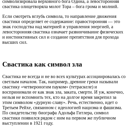
символизировала верховного бога Одина, а левосторонняя
свастика олицетворяла молот Тора – бога грома и молний.
Если смотреть вглубь символа, то направление движения
свастики определяет ее содержание: правосторонняя — это
знак господства над материей и управления энергией, а
левосторонняя свастика означает развинчивание физических
и инстинктивных сил и создание препятствия для прохода
высших сил.
Свастика как символ зла
Свастика не всегда и не во всех культурах ассоциировалась со
светлым началом. Так, например, древние греки называли
свастику «четвероногим пауком» (тетраскеле) и
воспринимали ее как знак зла, заката, смерти. И уж, конечно,
нельзя не вспомнить тех, кто на долгое время закрепил за
этим символом «дурную славу». Речь, естественно, идет о
Третьем Рейхе, связанном с идеологией нацизма и фашизма.
По свидетельству биографа Адольфа Гитлера, символ
свастики появился рядом с ним на первом же публичном
выступлении в 1921 году.