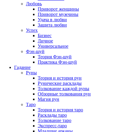
Любовь
Приворот женщины
Приворот мужчины
Удача в любви
Защита любви
Успех
Бизнес
Личное
Универсальное
Фэн-шуй
Теория Фэн-шуй
Практика Фэн-шуй
Гадание
Руны
Теория и история рун
Рунические расклады
Толкование каждой руны
Обзорные толкования рун
Магия рун
Таро
Теория и история таро
Расклады таро
Толкование таро
Экспресс-таро
Младшие арканы