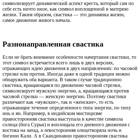
символизирует динамический аспект креста, который сам по
себе есть ничто иное, как символ воплощенной в материю
жизни. Таким образом, свастика — это динамика жизни,
самое движение живого начала.
Разнонаправленная свастика
Если не брать внимание особенности начертания свастики, то
этот символ встречается всего лишь в двух версиях,
отражающих идею движения в двух направлениях: по часовой
стрелке или против. Иногда даже в одной традиции можно
обнаружить оба варианта. В таком случае традиционно
свастика, вращающаяся по движению часовой стрелки,
символизирует мужскую энергию, а, вращающаяся против
часовой стрелки — женскую энергию. Поэтому свастики
различают как «мужские», так и «женские», то есть
отражающие течение определенного типа энергии, по типу
инь и ян. Например, в индийском мистицизме
правосторонняя свастика выступала в качестве символа
солнца (бога Сурьи) и воплощала его дневного движения с
востока на запад, а левосторонняя олицетворяла ночь и
богиню Кали. А в Скандинавии правосторонняя свастика