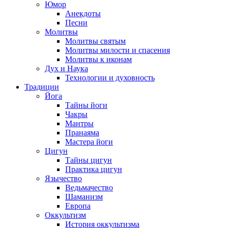
Юмор
Анекдоты
Песни
Молитвы
Молитвы святым
Молитвы милости и спасения
Молитвы к иконам
Дух и Наука
Технологии и духовность
Традиции
Йога
Тайны йоги
Чакры
Мантры
Пранаяма
Мастера йоги
Цигун
Тайны цигун
Практика цигун
Язычество
Ведьмачество
Шаманизм
Европа
Оккультизм
История оккультизма