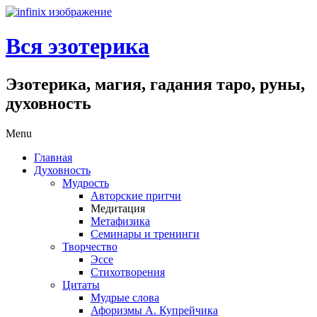
Вся эзотерика
Эзотерика, магия, гадания таро, руны,
духовность
Menu
Главная
Духовность
Мудрость
Авторские притчи
Медитация
Метафизика
Семинары и тренинги
Творчество
Эссе
Стихотворения
Цитаты
Мудрые слова
Афоризмы А. Купрейчика