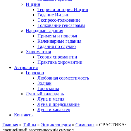
И-цзин
Теория и история И-цзин
Гадание И-цзин
Экспресс-толкование
Толкование гексаграмм
Народные гадания
Приметы и поверья
Календарные гадания
Гадания по случаю
Хиромантия
Теория хиромантии
Практика хиромантии
Астрология
Гороскоп
Любовная совместимость
Зодиак
Гороскопы
Лунный календарь
Луна и магия
Луна и предсказание
Луна и характер
Контакты
Главная
»
Тайны
»
Энциклопедия
»
Символы
»
СВАСТИКА:
древнейший эзотерический символ