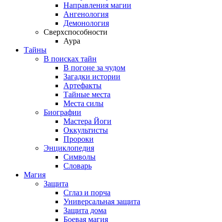
Направления магии
Ангенология
Демонология
Сверхспособности
Аура
Тайны
В поисках тайн
В погоне за чудом
Загадки истории
Артефакты
Тайные места
Места силы
Биографии
Мастера Йоги
Оккультисты
Пророки
Энциклопедия
Символы
Словарь
Магия
Защита
Сглаз и порча
Универсальная защита
Защита дома
Боевая магия