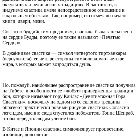
оккультных и религиозных традициях. В частности, в
индуизме свастика имела непосредственное отношение к
сакральным объектам. Так, например, ею отмечали начало
книги, двери, межи.
Согласно буддийским преданиям, свастика была запечатлена
на сердце Будды, поэтому ее также называют «Печатью
Сердца».
В джайнизме свастика — символ четвертого тиртханкары
(вероучителя); ее четыре стороны символизируют четыре
мира, в которых может возродиться душа.
Но, пожалуй, наибольшее распространение свастика получила
на Тибете, в особенности ее «любят» приверженцы традиции
бон, которые называют гору Кайлас «Девятиэтажная Гора
Свастики», поскольку на одном из ее склонов трещины
образуют практически ровный рисунок свастики. Согласно
легендам, именно сюда спустился небожитель Тонпа Шенраб,
чтобы передать людям учение бон.
В Китае и Японии свастика символизирует процветание,
изобилие, долголетие.