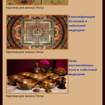
Картинка для анонса:?Array
Классификация
болезней в
тибетской
медицине
Картинка для анонса:?Array
Семь
составляющих
тела в тибетской
медицине
Картинка для анонса:?Array