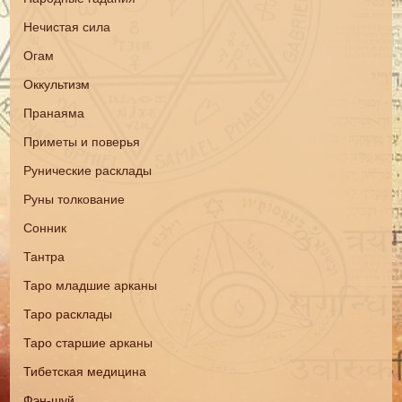
Нечистая сила
Огам
Оккультизм
Пранаяма
Приметы и поверья
Рунические расклады
Руны толкование
Сонник
Тантра
Таро младшие арканы
Таро расклады
Таро старшие арканы
Тибетская медицина
Фэн-шуй