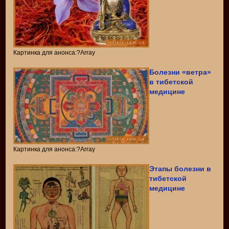
Картинка для анонса:?Array
Болезни «ветра»
в тибетской
медицине
Картинка для анонса:?Array
Этапы болезни в
тибетской
медицине