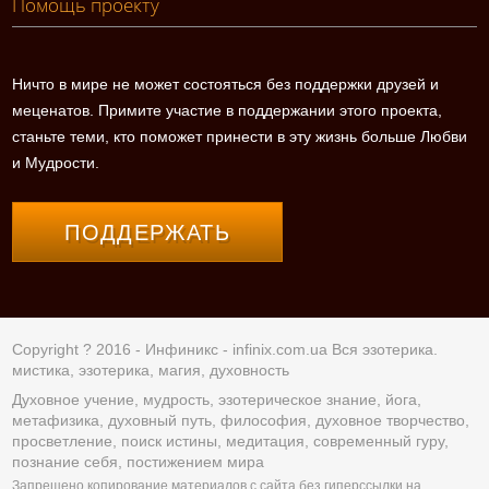
Помощь проекту
Ничто в мире не может состояться без поддержки друзей и
меценатов. Примите участие в поддержании этого проекта,
станьте теми, кто поможет принести в эту жизнь больше Любви
и Мудрости.
ПОДДЕРЖАТЬ
Copyright ? 2016 - Инфиникс -
infinix.com.ua
Вся эзотерика.
мистика, эзотерика, магия, духовность
Духовное учение, мудрость, эзотерическое знание, йога,
метафизика, духовный путь, философия, духовное творчество,
просветление, поиск истины, медитация, современный гуру,
познание себя, постижением мира
Запрещено копирование материалов с сайта без гиперссылки на