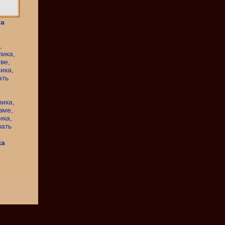
та
ка