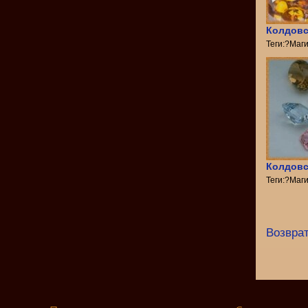
Колдовс
Теги:?Маг
Колдовс
Теги:?Маг
Возврат