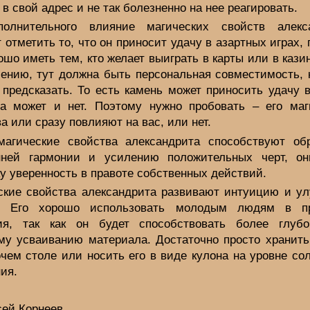
 в свой адрес и не так болезненно на нее реагировать.
олнительного влияние магических свойств алекс
 отметить то, что он приносит удачу в азартных играх,
ошо иметь тем, кто желает выиграть в карты или в каз
лению, тут должна быть персональная совместимость, 
 предсказать. То есть камень может приносить удачу в
 а может и нет. Поэтому нужно пробовать – его маг
а или сразу повлияют на вас, или нет.
магические свойства александрита способствуют об
нней гармонии и усилению положительных черт, о
у уверенность в правоте собственных действий.
ские свойства александрита развивают интуицию и у
ь. Его хорошо использовать молодым людям в пр
ия, так как он будет способствовать более глуб
му усваиванию материала. Достаточно просто хранить
чем столе или носить его в виде кулона на уровне со
ия.
сей Корнеев