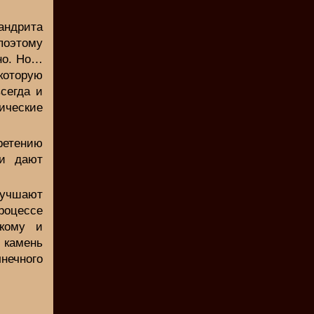
андрита
 поэтому
ино. Но…
которую
сегда и
ические
ретению
ни дают
лучшают
оцессе
окому и
 камень
лнечного