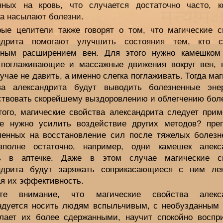
нных на кровь, что случается достаточно часто, к
ка насылают болезни.
рые целители также говорят о том, что магические с
ндрита помогают улучшить состояния тем, кто с
зным расширением вен. Для этого нужно камешком
 поглаживающие и массажные движения вокруг вен, 
учае не давить, а именно слегка поглаживать. Тогда ма
ва александрита будут выводить болезненные эне
ствовать скорейшему выздоровлению и облегчению бол
того, магические свойства александрита следует прим
де нужно усилить воздействие других методов? преп
ленных на восстановление сил после тяжелых болезн
вполне остаточно, например, одни камешек алекс
ь в аптечке. Даже в этом случае магические с
ндрита будут заряжать соприкасающиеся с ним лек
я их эффективность.
ите внимание, что магические свойства алекса
ндуется носить людям вспыльчивым, с необузданным 
лает их более сдержанными, научит спокойно воспр