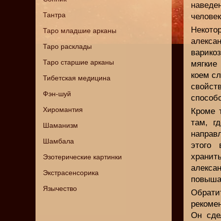
наведе
Тантра
челове
Некото
Таро младшие арканы
алекса
Таро расклады
варико
Таро старшие арканы
мягкие
коем сл
Тибетская медицина
свойст
Фэн-шуй
способ
Хиромантия
Кроме 
там, г
Шаманизм
направ
Шамбала
этого 
хранит
Эзотерические картинки
алекса
Экстрасенсорика
повыша
Язычество
Обрат
рекоме
Он сде