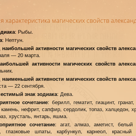
ая характеристика магических свойств алексан
одиака
: Рыбы.
а
: Нептун.
 наибольшей активности магических свойств алекса
раля — 20 марта.
аибольшей активности магических свойств алекса
ьник.
 наименьшей активности магических свойств алекса
ста — 22 сентября.
естимый знак зодиака
: Дева.
риятное сочетание
: берилл, гематит, гиацинт, гранат,
камень, нефрит, сапфир, сердолик, топаз, халцедон, х
аз, хрусталь, янтарь, яшма.
оприятное сочетание
: агат, алмаз, аметист, белый 
, глазковые шпаты, карбункул, карнеол, красный 