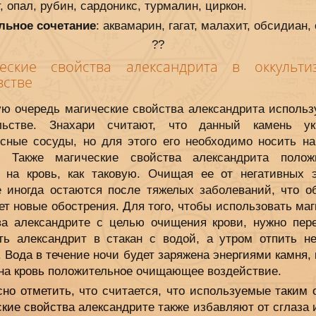
, опал, рубин, сардоникс, турмалин, циркон.
льное сочетание
: аквамарин, гагат, малахит, обсидиан, 
?
?
еские свойства александрита в оккульт
встве
ую очередь магические свойства александрита использ
льстве. Знахари считают, что данный камень ук
осные сосуды, но для этого его необходимо носить на
. Также магические свойства александрита полож
 на кровь, как таковую. Очищая ее от негативных э
е иногда остаются после тяжелых заболеваний, что о
т новые обострения. Для того, чтобы использовать ма
ва александрите с целью очищения крови, нужно пер
ть александрит в стакан с водой, а утром отпить не
. Вода в течение ночи будет заряжена энергиями камня,
 на кровь положительное очищающее воздействие.
сно отметить, что считается, что используемые таким 
кие свойства александрите также избавляют от сглаза 