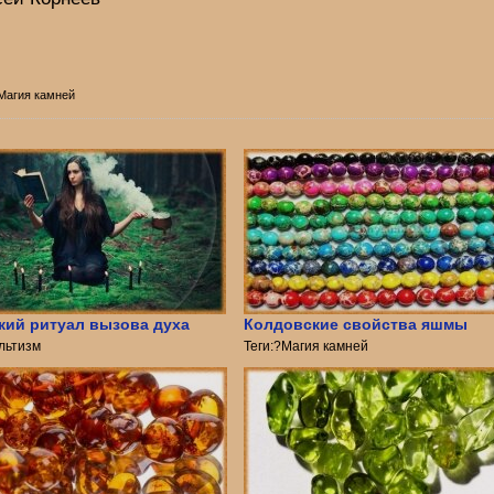
 Магия камней
кий ритуал вызова духа
Колдовские свойства яшмы
ультизм
Теги:?Магия камней