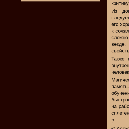
критику
Из доп
следует
его хор
к сожа
сложно
везде,
свойств
Также 
внутре
человек
Магиче
памят
обучен
быстро
на рабо
сплетен
?
© Алек