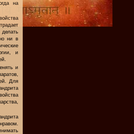
огда на
войства
традает
 делать
но ни в
гические
ргии, и
ей.
енять и
аратов,
ей. Для
андрита
войства
арства,
ндрита
нравом.
инимать