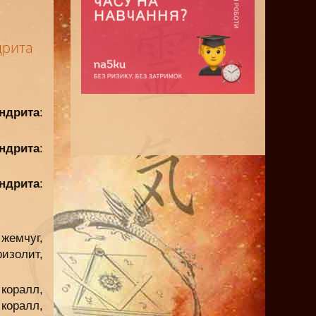
дрита
ндрита
:
ндрита
:
ндрита
:
 жемчуг,
ризолит,
коралл,
коралл,