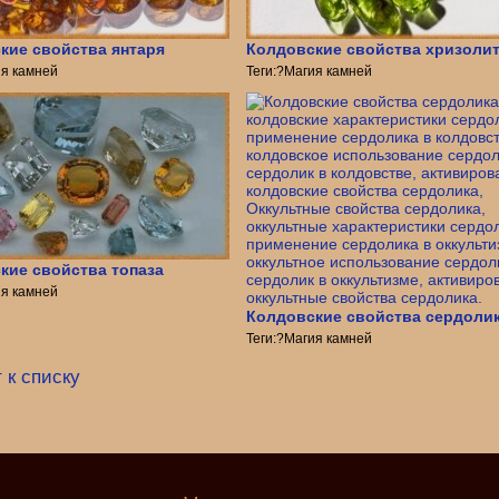
кие свойства янтаря
Колдовские свойства хризоли
ия камней
Теги:?Магия камней
кие свойства топаза
ия камней
Колдовские свойства сердоли
Теги:?Магия камней
 к списку