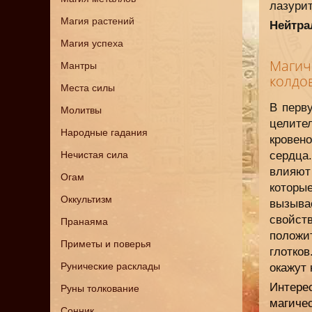
лазурит
Магия растений
Нейтра
Магия успеха
Магич
Мантры
колдо
Места силы
В перв
Молитвы
целите
Народные гадания
кровен
Нечистая сила
сердца
влияют
Огам
которы
Оккультизм
вызывае
свойст
Пранаяма
положи
Приметы и поверья
глотков
Рунические расклады
окажут
Интере
Руны толкование
магичес
Сонник