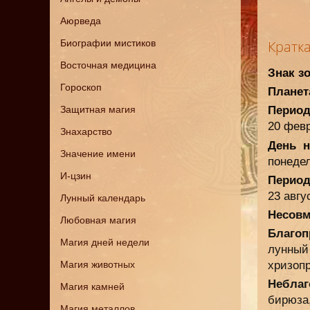
Аюрведа
Биографии мистиков
Кратк
Восточная медицина
Знак з
Гороскоп
Планет
Защитная магия
Период
20 фев
Знахарство
День н
Значение имени
понедел
И-цзин
Период
23 авгу
Лунный календарь
Несовм
Любовная магия
Благоп
Магия дней недели
лунный 
Магия животных
хризопр
Неблаг
Магия камней
бирюза
Магия металлов