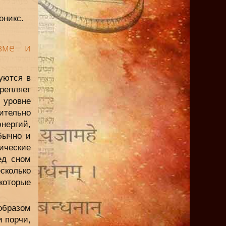
оникс.
изме и
уются в
репляет
 уровне
ительно
нергий,
бычно и
гические
ед сном
сколько
 которые
образом
и порчи,