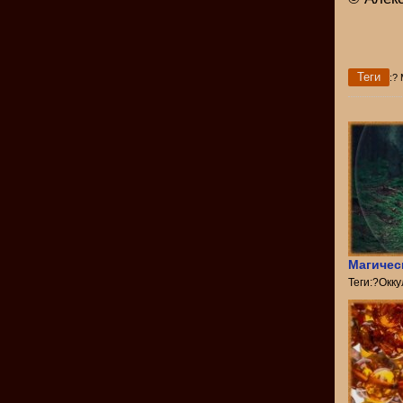
Теги
:?
Магичес
Теги:?Окк