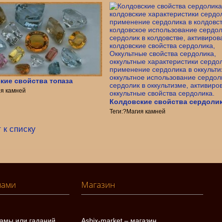
кие свойства топаза
ия камней
Колдовские свойства сердоли
Теги:?Магия камней
 к списку
нами
Магазин
ламы или гаданий
Asbix-market – магазин