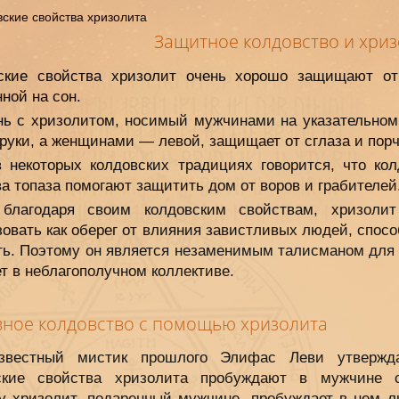
Защитное колдовство и хриз
ские свойства хризолит очень хорошо защищают от
ной на сон.
нь с хризолитом, носимый мужчинами на указательном
руки, а женщинами — левой, защищает от сглаза и порч
в некоторых колдовских традициях говорится, что кол
а топаза помогают защитить дом от воров и грабителей
 благодаря своим колдовским свойствам, хризоли
овать как оберег от влияния завистливых людей, спос
ть. Поэтому он является незаменимым талисманом для т
т в неблагополучном коллективе.
ное колдовство с помощью хризолита
звестный мистик прошлого Элифас Леви утвержда
ские свойства хризолита пробуждают в мужчине с
у хризолит, подаренный мужчине, пробуждает в нем л