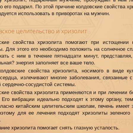
то его подарил. По этой причине колдовские свойства х
дуется использовать в приворотах на мужчин.
вское целительство и хризолит
ские свойства хризолита помогают при истощении 
ы. Для этого его необходимо положить на солнечное сп
жать с ним в течение пятнадцати минут, представляя, 
ьная? энергия заполняет все ваше тело.
колдовские свойства хризолита, носимого в виде ку
 сердца, излечивают многие заболевания, связанные с
й сердечно-сосудистой системы.
ские свойства хризолита применяются и при лечении б
. Его вибрации идеально подходят к этому органу, тем
огласно китайским целительским школам, печень имеет 
поэтому для ее лечения подходят хризолиты зеленого 
.
ние хризолита помогает снять глазную усталость.