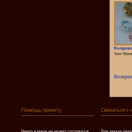
Колдовс
Теги:?Маг
Возврат
Помощь проекту
Связаться с 
Ничто в мире не может состояться
Для заказа рек