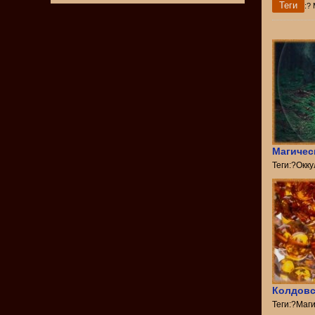
Теги
:?
Магичес
Теги:?Окк
Колдовс
Теги:?Маг