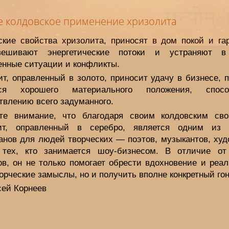
е колдовское применение хризолита
ские свойства хризолита, приносят в дом покой и га
овешивают энергетические потоки и устраняют в
енные ситуации и конфликты.
т, оправленный в золото, приносит удачу в бизнесе, 
ься хорошего материального положения, способ
твлению всего задуманного.
те внимание, что благодаря своим колдовским сво
ит, оправленный в серебро, является одним из
анов для людей творческих — поэтов, музыкантов, худ
тех, кто занимается шоу-бизнесом. В отличие от
ов, он не только помогает обрести вдохновение и реал
орческие замыслы, но и получить вполне конкретный гон
сей Корнеев