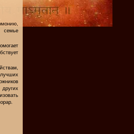
рмонию,
 семье
помогает
ствует
йствам,
 лучших
ожников
 других
изовать
орар.