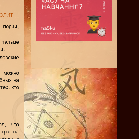
олит
 порчи,
 пальце
и.
довские
.
т можно
обных на
ех, кто
л, что
трасть.
юбовь к