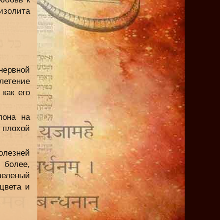
ризолита
нервной
летение
как его
лона на
 плохой
олезней
 более,
зеленый
цвета и