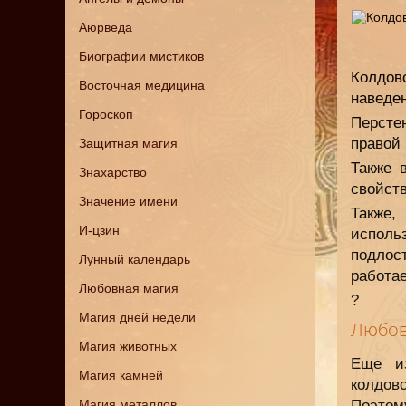
Аюрведа
Биографии мистиков
Колдов
Восточная медицина
наведен
Гороскоп
Персте
правой 
Защитная магия
Также 
Знахарство
свойств
Значение имени
Также,
И-цзин
использ
подлос
Лунный календарь
работае
Любовная магия
?
Магия дней недели
Любов
Магия животных
Еще и
Магия камней
колдов
Магия металлов
Поэтом