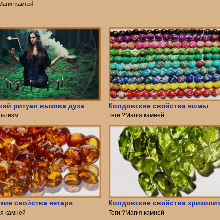
 Магия камней
кий ритуал вызова духа
Колдовские свойства яшмы
ультизм
Теги:?Магия камней
кие свойства янтаря
Колдовские свойства хризоли
ия камней
Теги:?Магия камней