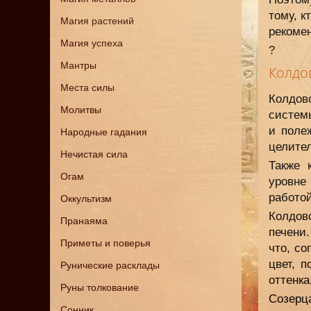
тому, к
Магия растений
рекомен
Магия успеха
?
Мантры
Колдо
Места силы
Колдов
Молитвы
систем
и поле
Народные гадания
целител
Нечистая сила
Также 
Огам
уровне
работо
Оккультизм
Колдов
Пранаяма
печени
Приметы и поверья
что, с
цвет, 
Рунические расклады
оттенка
Руны толкование
Созерца
Сонник