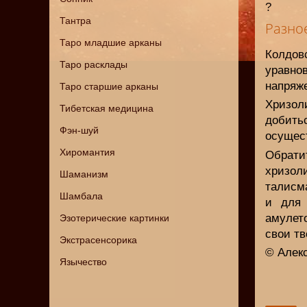
?
Тантра
Разно
Таро младшие арканы
Колдов
Таро расклады
уравн
напряж
Таро старшие арканы
Хризоли
Тибетская медицина
добит
Фэн-шуй
осущес
Хиромантия
Обрати
хризол
Шаманизм
талисм
Шамбала
и для 
амулет
Эзотерические картинки
свои тв
Экстрасенсорика
© Алек
Язычество