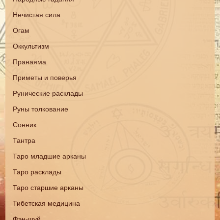
Нечистая сила
Огам
Оккультизм
Пранаяма
Приметы и поверья
Рунические расклады
Руны толкование
Сонник
Тантра
Таро младшие арканы
Таро расклады
Таро старшие арканы
Тибетская медицина
Фэн-шуй