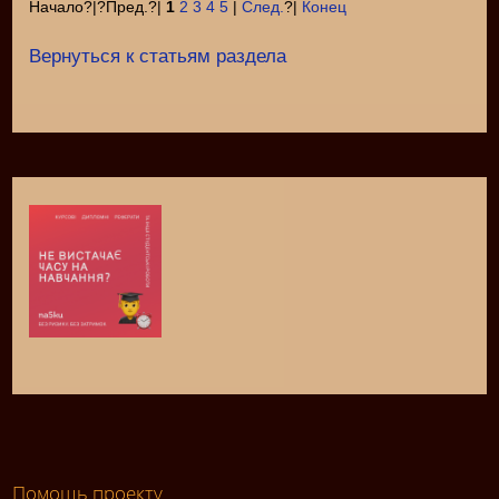
Начало?|?Пред.?|
1
2
3
4
5
|
След.
?|
Конец
Вернуться к статьям раздела
Помощь проекту