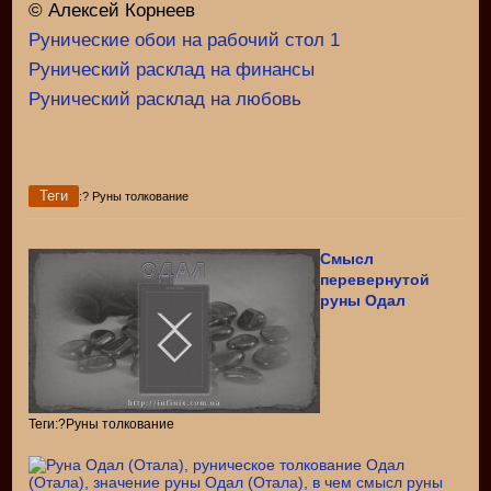
© Алексей Корнеев
Рунические обои на рабочий стол 1
Рунический расклад на финансы
Рунический расклад на любовь
Теги
:? Руны толкование
Смысл
перевернутой
руны Одал
Теги:?Руны толкование