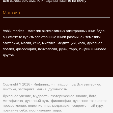
Для заказа рекламы или гаданий пишите на почту
Магазин
Asbix-market – магазин эксклюзивных электронных книг. Здесь
вы сможете купить электронные книги различной тематики –
эзотерика, магия, секс, мистика, медитации, йога, духовная
поэзия, философия, психология, руны, таро, И-цзин и многое
другое.
Copyright ? 2016 - Инфиникс -
infinix.com.ua
Вся эзотерика.
мистика, эзотерика, магия, духовность
Духовное учение, мудрость, эзотерическое знание, йога,
метафизика, духовный путь, философия, духовное творчество,
просветление, поиск истины, медитация, современный гуру,
познание себя, постижением мира.