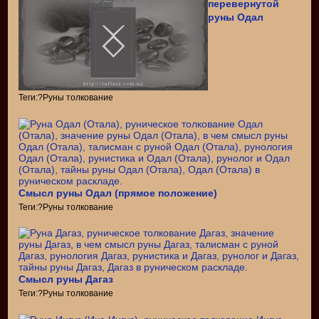
перевернутой
руны Одал
Теги:?Руны толкование
Смысл руны Одал (прямое положение)
Теги:?Руны толкование
Смысл руны Дагаз
Теги:?Руны толкование