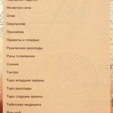
Нечистая сила
Огам
Оккультизм
Пранаяма
Приметы и поверья
Рунические расклады
Руны толкование
Сонник
Тантра
Таро младшие арканы
Таро расклады
Таро старшие арканы
Тибетская медицина
Фэн-шуй