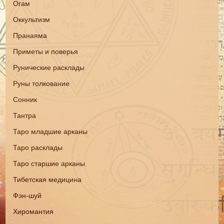
Огам
Оккультизм
Пранаяма
Приметы и поверья
Рунические расклады
Руны толкование
Сонник
Тантра
Таро младшие арканы
Таро расклады
Таро старшие арканы
Тибетская медицина
Фэн-шуй
Хиромантия