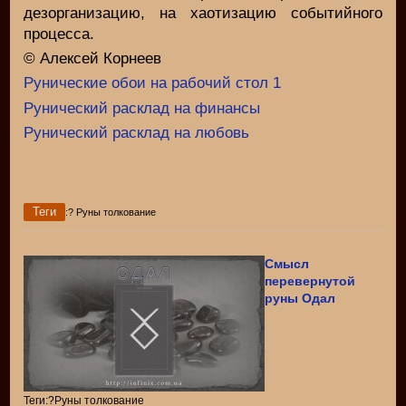
дезорганизацию, на хаотизацию событийного
процесса.
© Алексей Корнеев
Рунические обои на рабочий стол 1
Рунический расклад на финансы
Рунический расклад на любовь
Теги
:? Руны толкование
Смысл
перевернутой
руны Одал
Теги:?Руны толкование