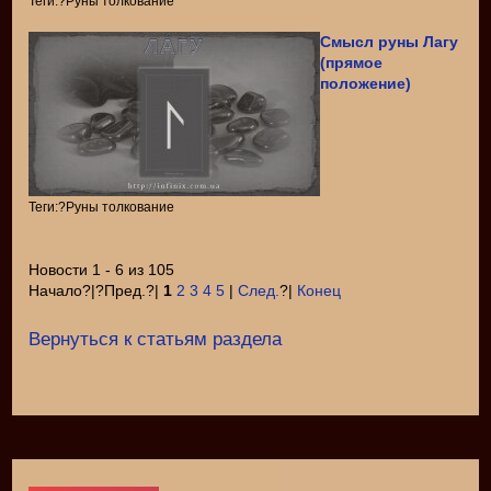
Теги:?Руны толкование
Смысл руны Лагу
(прямое
положение)
Теги:?Руны толкование
Новости 1 - 6 из 105
Начало?|?Пред.?|
1
2
3
4
5
|
След.
?|
Конец
Вернуться к статьям раздела