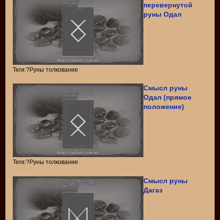
перевернутой
руны Одал
Теги:?Руны толкование
Смысл руны
Одал (прямое
положение)
Теги:?Руны толкование
Смысл руны
Дагаз