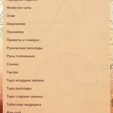
Нечистая сила
Огам
Оккультизм
Пранаяма
Приметы и поверья
Рунические расклады
Руны толкование
Сонник
Тантра
Таро младшие арканы
Таро расклады
Таро старшие арканы
Тибетская медицина
Фэн-шуй