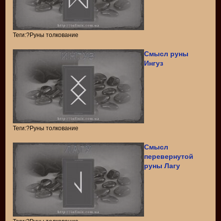
Теги:?Руны толкование
Смысл руны
Ингуз
Теги:?Руны толкование
Смысл
перевернутой
руны Лагу