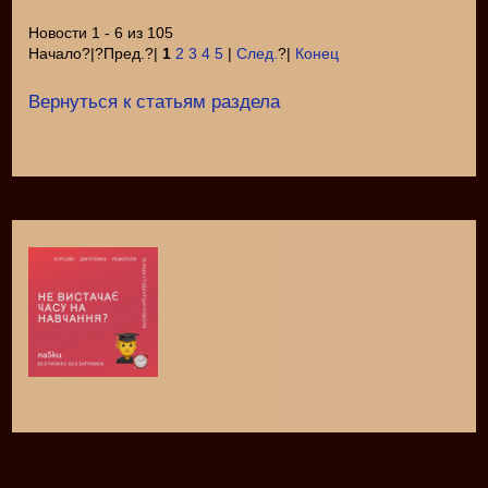
Новости 1 - 6 из 105
Начало?|?Пред.?|
1
2
3
4
5
|
След.
?|
Конец
Вернуться к статьям раздела