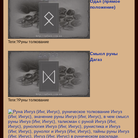
Одал (прямое
положение)
Теги:?Руны толкование
Смысл руны
Дагаз
Теги:?Руны толкование