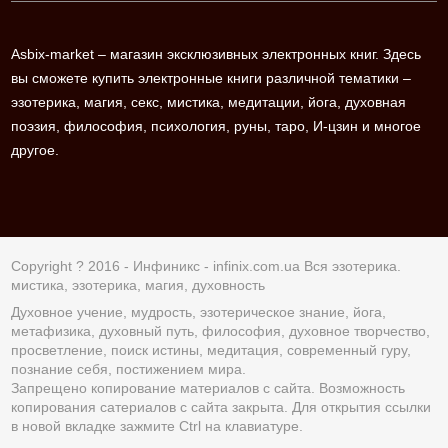
Asbix-market – магазин эксклюзивных электронных книг. Здесь
вы сможете купить электронные книги различной тематики –
эзотерика, магия, секс, мистика, медитации, йога, духовная
поэзия, философия, психология, руны, таро, И-цзин и многое
другое.
Copyright ? 2016 - Инфиникс -
infinix.com.ua
Вся эзотерика.
мистика, эзотерика, магия, духовность
Духовное учение, мудрость, эзотерическое знание, йога,
метафизика, духовный путь, философия, духовное творчество,
просветление, поиск истины, медитация, современный гуру,
познание себя, постижением мира.
Запрещено копирование материалов с сайта. Возможность
копирования сатериалов с сайта закрыта. Для открытия ссылки
в новой вкладке зажмите Ctrl на клавиатуре.