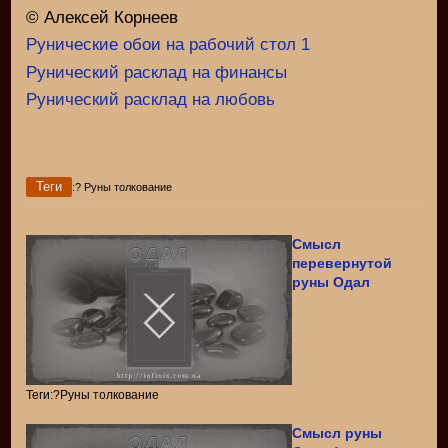
© Алексей Корнеев
Рунические обои на рабочий стол 1
Рунический расклад на финансы
Рунический расклад на любовь
Теги
:? Руны толкование
Смысл
перевернутой
руны Одал
Теги:?Руны толкование
Смысл руны