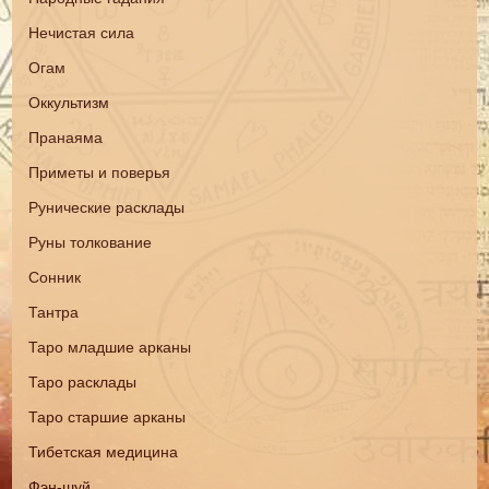
Нечистая сила
Огам
Оккультизм
Пранаяма
Приметы и поверья
Рунические расклады
Руны толкование
Сонник
Тантра
Таро младшие арканы
Таро расклады
Таро старшие арканы
Тибетская медицина
Фэн-шуй