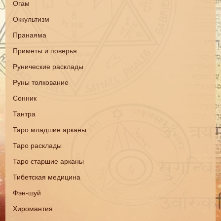
Огам
Оккультизм
Пранаяма
Приметы и поверья
Рунические расклады
Руны толкование
Сонник
Тантра
Таро младшие арканы
Таро расклады
Таро старшие арканы
Тибетская медицина
Фэн-шуй
Хиромантия