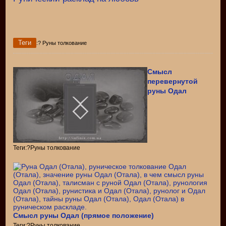
Теги
:? Руны толкование
Смысл
перевернутой
руны Одал
Теги:?Руны толкование
Смысл руны Одал (прямое положение)
Теги:?Руны толкование