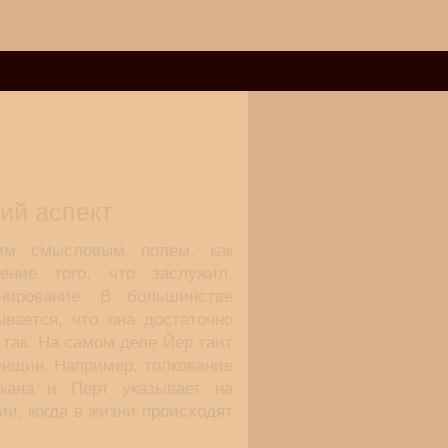
ий аспект
им смысловым полем, как
чение того, что заслужил,
анирование. В большинстве
вается, что она достаточно
 так. На самом деле Йер таит
енщин. Например, толкование
кана и Перт указывает на
и, когда в жизни происходят