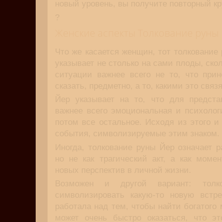
новый уровень, вы получите повторный кр
?
Женские аспекты Толкование руны
Что же касается женщин, тот толкование 
указывает не столько на сами плоды, скол
ситуации важнее всего не то, что прин
сказать, предметно, а то, какими это связ
Йер указывает на то, что для предста
важнее всего эмоциональная и психолог
потом все остальное. Исходя из этого 
события, символизируемые этим знаком.
Иногда, толкование руны Йер означает 
но не как трагический акт, а как моме
новых перспектив в личной жизни.
Возможен и другой вариант: тол
символизировать какую-то новую встре
работала над тем, чтобы найти богатого 
может очень быстро оказаться, что э