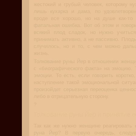
жестокий и грубый человек, которому ну
лишь кухарка и дама, по удовлетворен
вроде все хорошо, но на душе как-то 
фатальная ошибка. Вот об этом и говор
всякий плод сладок, но нужно учитьс
принимать активно, а не пассивно. Плоды
случилось, но и то, с чем можно даль
жизнь.
Толкование руны Йер в отношении женщи
с «биографического факта» на эмоцию. 
эмоции. То есть, если говорить коротко
наступление такой эмоциональной ситуа
произойдет серьезная переоценка ценно
либо в отрицательную сторону.
?
Толкование руны Йер и принятие 
Так как же нужно женщине реагировать 
руна Йер? В первую очередь, следуе