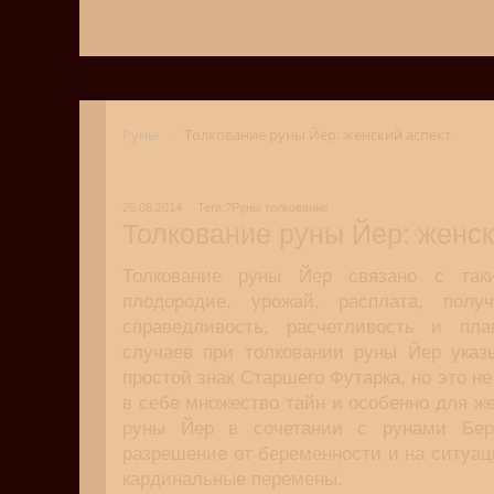
Руны
Толкование руны Йер: женский аспект
26.08.2014
Теги:?Руны толкование
Толкование руны Йер: женск
Толкование руны Йер связано с так
плодородие, урожай, расплата, полу
справедливость, расчетливость и пл
случаев при толковании руны Йер указы
простой знак Старшего Футарка, но это не
в себе множество тайн и особенно для ж
руны Йер в сочетании с рунами Бер
разрешение от беременности и на ситуаци
кардинальные перемены.