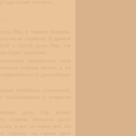
уг ада своей глупости.
 Йер
руны Йер, в первую очередь,
ько на их характер. В данной
есет с собой руна Йер, так
ями будет окружено.
вительниц прекрасного пола
ическая сторона бытия, а уж
и корректируются дальнейшие
разрыв любовных отношений,
нт освобождения и открытия
кование руны Йер может
чу, скажем, женщина долго
мужа, и вот он перед ней. Но
тот «принц» на самом деле