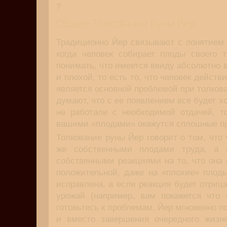
?
Общее Толкование руны Йер
Традиционно Йер связывают с понятием 
когда человек собирает плоды своего 
понимать, что имеется ввиду абсолютно в
и плохой, то есть то, что человек действ
является основной проблемой при толкова
думают, что с ее появлением все будет хо
не работали с необходимой отдачей, то
вашими «плодами» окажутся сплошные п
Толкование руны Йер говорит о том, что 
же собственными плодами труда, а 
собственными реакциями на то, что она 
положительной, даже на «плохие» плоды
исправлена, а если реакция будет отриц
урожай (например, вам покажется что 
готовьтесь к проблемам. Йер мгновенно п
и вместо завершения очередного жизне