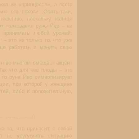
жна не «принцесса», а всего
ию его похоти. Опять-таки,
тоскливо, поскольку налицо
ит толкование руны Йер – не
я принимать любой урожай,
 – это не только то, что уже
ше работать и менять свою
н во многом смещает акцент
Так что для нее плоды – это
, то руна Йер символизирует
ции, при которой у женщине
стей, либо в положительную,
ее женщиной
на то, что приносит с собой
т не усугублять ситуацию