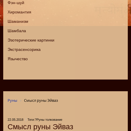
Фэн-шуй
Хиромантия
Шаманизм
Шамбала
Эзотерические картинки
Экстрасенсорика
Язычество
Руны
Смысл руны Эйваз
22.05.2018
Теги:?Руны толкование
Смысл руны Эйваз