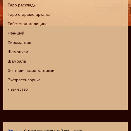
Таро расклады
Таро старшие арканы
Тибетская медицина
Фэн-шуй
Хиромантия
Шаманизм
Шамбала
Эзотерические картинки
Экстрасенсорика
Язычество
Руны
Смысл перевернутой руны Феху