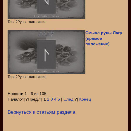
Теги:?Руны толкование
Смысл руны Лагу
(прямое
положение)
Теги:?Руны толкование
Новости 1 - 6 из 105
Начало?|?Пред.?|
1
2
3
4
5
|
След.
?|
Конец
Вернуться к статьям раздела