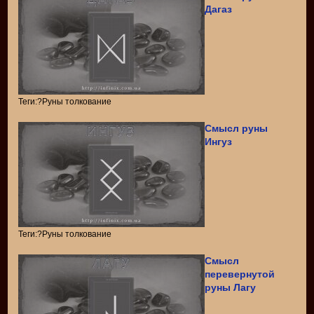
Дагаз
Теги:?Руны толкование
Смысл руны
Ингуз
Теги:?Руны толкование
Смысл
перевернутой
руны Лагу