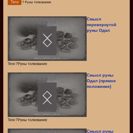
Теги
:? Руны толкование
Смысл
перевернутой
руны Одал
Теги:?Руны толкование
Смысл руны
Одал (прямое
положение)
Теги:?Руны толкование
Смысл руны