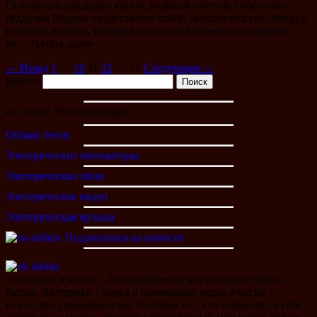
Основатель традиции кагью, великий учитель тибетского
буддизма Наропа представляет собой «классическую» фигуру
искателя истины, который ради просветления и познания
не… Читать далее
←
Назад
1
…
10
11
12
…
72
Следующая
→
Найти:
на сайте 700 публикаций
Облако тегов
Эзотерические мотиваторы
Эзотерические обои
Эзотерическое видео
Эзотерическая музыка
Подписаться на новости
Эзотерика и магия – два проявления мистической тайны
бытия. Эзотерика – наука о понимании мира, а магия –
искусство управления им. Поэтому тот, кто совместит в себе