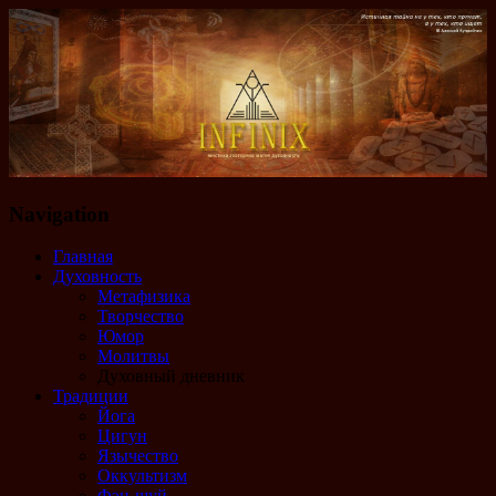
Navigation
Эзотерика, магия, гадания таро, руны,
Вся эзотерика
духовность
Главная
Духовность
Метафизика
Творчество
Юмор
Молитвы
Духовный дневник
Традиции
Йога
Цигун
Язычество
Оккультизм
Фэн-шуй