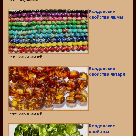
Колдовские
свойства яшмы
Теги:?Магия камней
Колдовские
свойства янтаря
Теги:?Магия камней
Колдовские
свойства