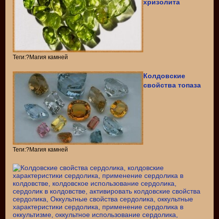
хризолита
Теги:?Магия камней
Колдовские
свойства топаза
Теги:?Магия камней