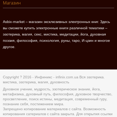
Магазин
Asbix-market – магазин эксклюзивных электронных книг. Здесь
вы сможете купить электронные книги различной тематики –
эзотерика, магия, секс, мистика, медитации, йога, духовная
поэзия, философия, психология, руны, таро, И-цзин и многое
другое.
Copyright ? 2016 - Инфиникс -
infinix.com.ua
Вся эзотерика.
мистика, эзотерика, магия, духовность
Духовное учение, мудрость, эзотерическое знание, йога,
метафизика, духовный путь, философия, духовное творчество,
просветление, поиск истины, медитация, современный гуру,
познание себя, постижением мира.
Запрещено копирование материалов с сайта. Возможность
копирования сатериалов с сайта закрыта. Для открытия ссылки