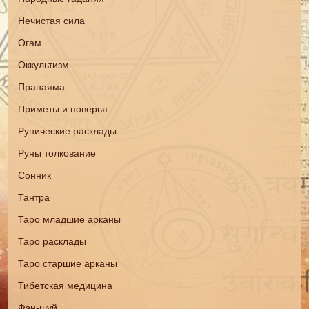
Нечистая сила
Огам
Оккультизм
Пранаяма
Приметы и поверья
Рунические расклады
Руны толкование
Сонник
Тантра
Таро младшие арканы
Таро расклады
Таро старшие арканы
Тибетская медицина
Фэн-шуй