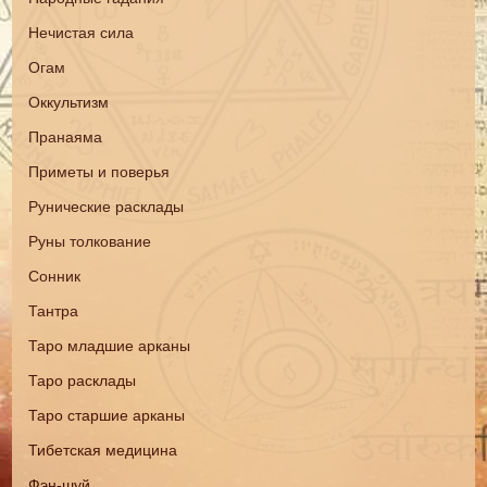
Нечистая сила
Огам
Оккультизм
Пранаяма
Приметы и поверья
Рунические расклады
Руны толкование
Сонник
Тантра
Таро младшие арканы
Таро расклады
Таро старшие арканы
Тибетская медицина
Фэн-шуй