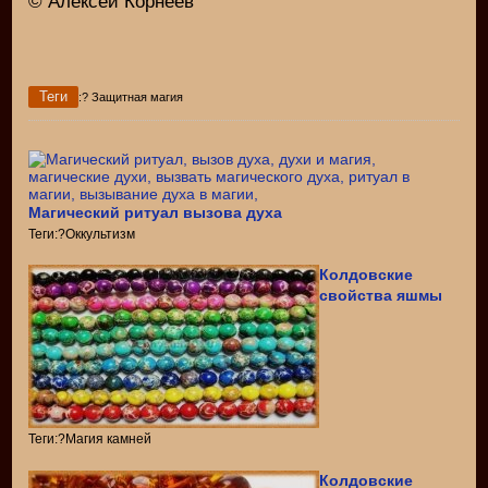
© Алексей Корнеев
Теги
:? Защитная магия
Магический ритуал вызова духа
Теги:?Оккультизм
Колдовские
свойства яшмы
Теги:?Магия камней
Колдовские