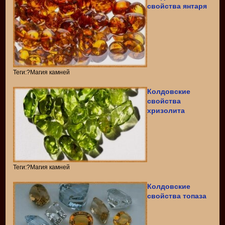
свойства янтаря
Теги:?Магия камней
Колдовские
свойства
хризолита
Теги:?Магия камней
Колдовские
свойства топаза