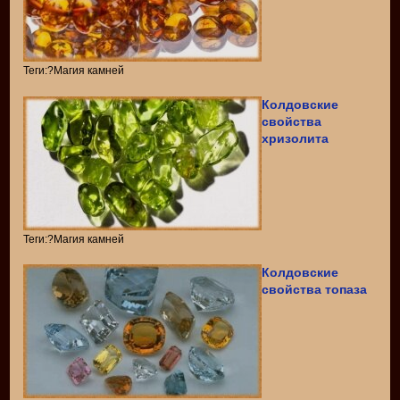
Теги:?Магия камней
Колдовские
свойства
хризолита
Теги:?Магия камней
Колдовские
свойства топаза