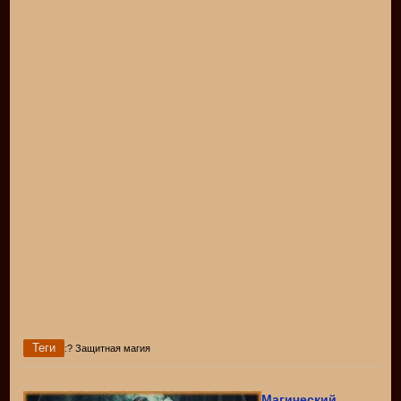
Теги
:? Защитная магия
Магический