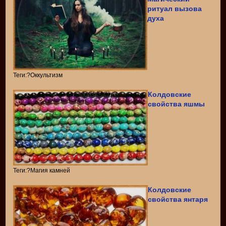
ритуал вызова
духа
Теги:?Оккультизм
Колдовские
свойства яшмы
Теги:?Магия камней
Колдовские
свойства янтаря