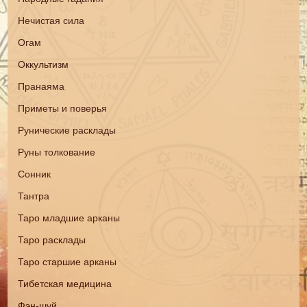
Нечистая сила
Огам
Оккультизм
Пранаяма
Приметы и поверья
Рунические расклады
Руны толкование
Сонник
Тантра
Таро младшие арканы
Таро расклады
Таро старшие арканы
Тибетская медицина
Фэн-шуй