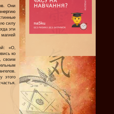
ов. Они
энергию
стинные
ную силу
огда эти
 магией
ой: «О,
явись ко
, своим
ельным
нгелов.
у этого
частья.