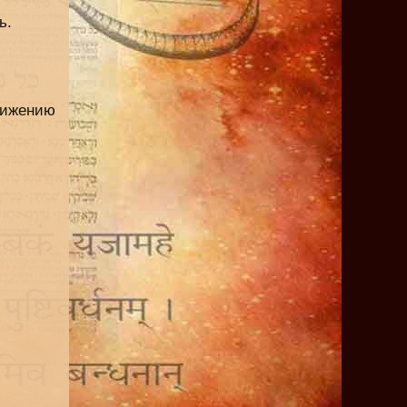
ь.
ижению