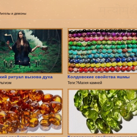
 Ангелы и демоны
кий ритуал вызова духа
Колдовские свойства яшмы
ультизм
Теги:?Магия камней