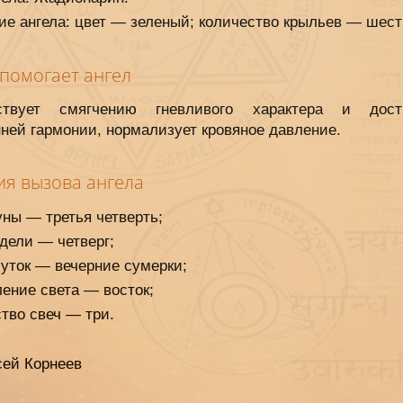
е ангела: цвет — зеленый; количество крыльев — шест
 помогает ангел
бствует смягчению гневливого характера и дост
ней гармонии, нормализует кровяное давление.
ия вызова ангела
ны — третья четверть;
дели — четверг;
уток — вечерние сумерки;
ение света — восток;
тво свеч — три.
сей Корнеев