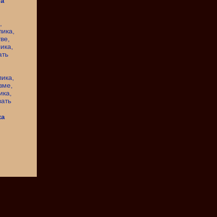
та
ка