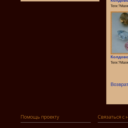
Колдовс
Теги:?Маг
Колдовс
Теги:?Маг
Возврат
Помощь проекту
Связаться с 