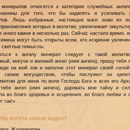
 минералов относятся к категории служебных ангел
значены для того, что бы наделять и усиливать 
лов. Лишь избранные, настоящие маги знаю их и
произнесение которых в молитве, увеличивает оккульт
и иного камня в несколько раз. Сейчас настало время, к
 имена могут быть открыты всем, кто искренне увлечен
т светлые помыслы.
ться к ангелу минерал следует с такой молитв
ый, могучи и великий ангел (имя ангела), прошу тебя 
риди на мой зов и наполни этот минерал своей силой
м, своим могуществом, чтобы послужил он целит
ментом для меня по воле Господа Бога и всех его Арха
тебя ангел (имя ангела), даровать мне тайну и сил
ла во благо здоровья и исцеления, во благо любви и с
т так!»
тва ангела камня жадеит
гела: Жадионарин.