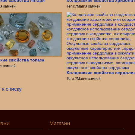
кие свойства янтаря
Колдовские свойства хризоли
ия камней
Теги:?Магия камней
кие свойства топаза
ия камней
Колдовские свойства сердоли
Теги:?Магия камней
 к списку
нами
Магазин