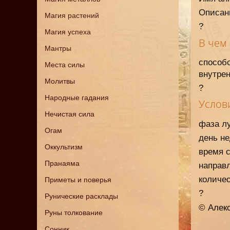
Описани
Магия растений
?
Магия успеха
В чем
Мантры
спосо
Места силы
внутрен
Молитвы
?
Народные гадания
Услов
Нечистая сила
фаза лу
Огам
день не
Оккультизм
время с
Пранаяма
направл
количес
Приметы и поверья
?
Рунические расклады
© Алек
Руны толкование
Сонник