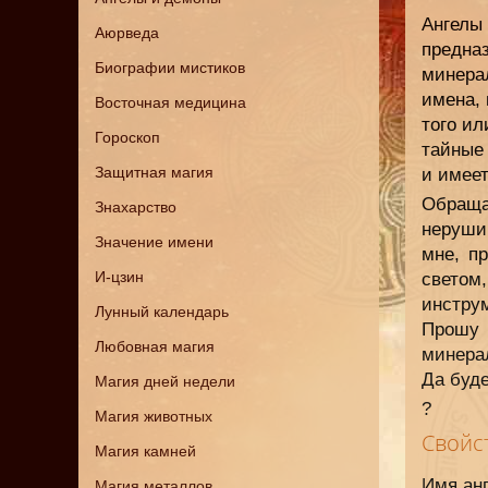
Ангелы
Аюрведа
предна
Биографии мистиков
минера
имена, 
Восточная медицина
того ил
Гороскоп
тайные
Защитная магия
и имее
Обраща
Знахарство
нерушим
Значение имени
мне, п
И-цзин
свето
инстру
Лунный календарь
Прошу 
Любовная магия
минера
Да буде
Магия дней недели
?
Магия животных
Свойс
Магия камней
Имя ан
Магия металлов