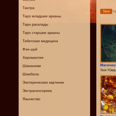
Тантра
Теги
:?
Таро младшие арканы
Таро расклады
Таро старшие арканы
Тибетская медицина
Фэн-шуй
Хиромантия
Магичес
Шаманизм
Теги:?Окк
Шамбала
Эзотерические картинки
Экстрасенсорика
Язычество