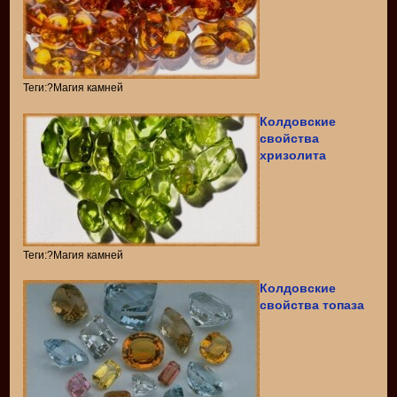
Теги:?Магия камней
Колдовские
свойства
хризолита
Теги:?Магия камней
Колдовские
свойства топаза