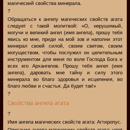
магический свойства минерала.
?
Обращаться к ангелу магических свойств агата
следует с такой молитвой: «О, нерушимый,
могучи и великий ангел (имя ангела), прошу тебя
явись ко мне, приди на мой зов и наполни этот
минерал своей силой, своим светом, своим
могуществом, чтобы послужил он целительным
инструментом для меня по воле Господа Бога и
всех его Архангелов. Прошу тебя ангел (имя
ангела), даровать мне тайну и силу этого
минерала во благо здоровья и исцеления, во
благо любви и счастья. Да будет так!»
?
Свойства ангела агата
?
Имя ангела магических свойств агата: Агтиропус.
Описание ангела магических свойств агата: цвет