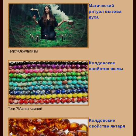
Магический
ритуал вызова
духа
Теги:?Оккультизм
Колдовские
свойства яшмы
Теги:?Магия камней
Колдовские
свойства янтаря