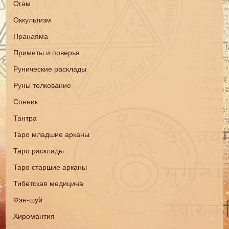
Огам
Оккультизм
Пранаяма
Приметы и поверья
Рунические расклады
Руны толкование
Сонник
Тантра
Таро младшие арканы
Таро расклады
Таро старшие арканы
Тибетская медицина
Фэн-шуй
Хиромантия