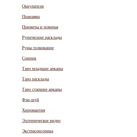
Оккультизм
Пранаяма
Приметы и поверья
Рунические расклады
Руны толкование
Сонник
Таро младшие арканы
Таро расклады
Таро старшие арканы
Фэн-шуй
Хиромантия
Эзотерическое видео
Экстрасенсорика