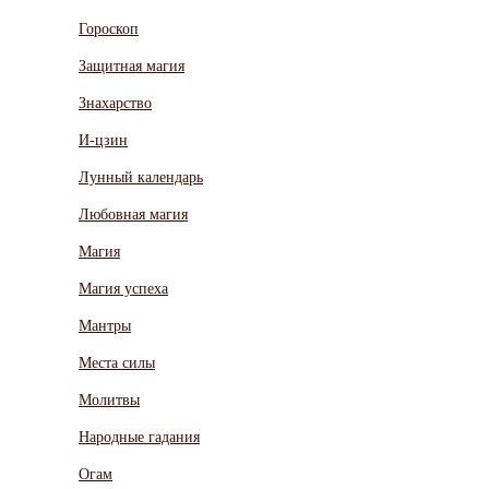
Гороскоп
Защитная магия
Знахарство
И-цзин
Лунный календарь
Любовная магия
Магия
Магия успеха
Мантры
Места силы
Молитвы
Народные гадания
Огам