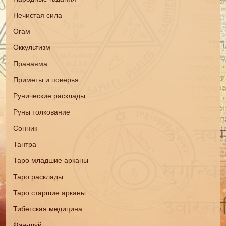
Нечистая сила
Огам
Оккультизм
Пранаяма
Приметы и поверья
Рунические расклады
Руны толкование
Сонник
Тантра
Таро младшие арканы
Таро расклады
Таро старшие арканы
Тибетская медицина
Фэн-шуй