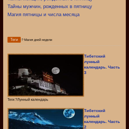
Тайны мужчин, рожденных в пятницу
Магия пятницы и числа месяца
Теги
:? Магия дней недели
Тибетский
лунный
календарь. Часть
3
Теги:?Лунный календарь
Тибетский
лунный
календарь. Часть
2