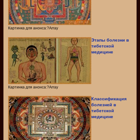
Картинка для анонса:?Array
Этапы болезни в
тибетской
медицине
Картинка для анонса:?Array
Классификация
болезней в
тибетской
медицине