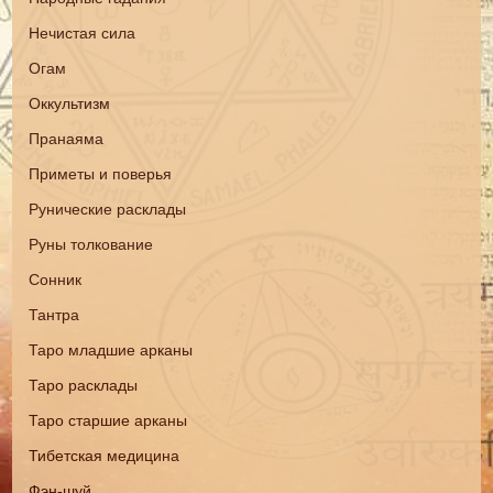
Нечистая сила
Огам
Оккультизм
Пранаяма
Приметы и поверья
Рунические расклады
Руны толкование
Сонник
Тантра
Таро младшие арканы
Таро расклады
Таро старшие арканы
Тибетская медицина
Фэн-шуй