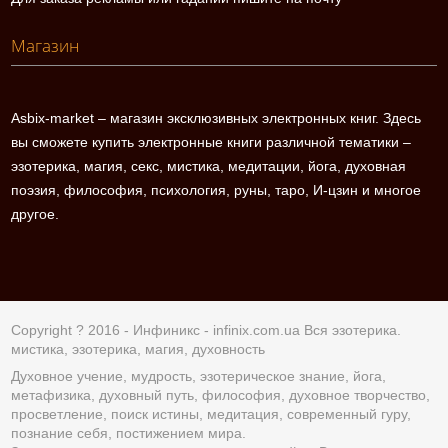
Магазин
Asbix-market – магазин эксклюзивных электронных книг. Здесь
вы сможете купить электронные книги различной тематики –
эзотерика, магия, секс, мистика, медитации, йога, духовная
поэзия, философия, психология, руны, таро, И-цзин и многое
другое.
Copyright ? 2016 - Инфиникс -
infinix.com.ua
Вся эзотерика.
мистика, эзотерика, магия, духовность
Духовное учение, мудрость, эзотерическое знание, йога,
метафизика, духовный путь, философия, духовное творчество,
просветление, поиск истины, медитация, современный гуру,
познание себя, постижением мира.