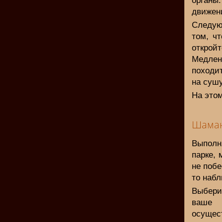
органы.
движен
Следую
том, ч
открой
Медлен
походит
на сушу
На этом
Шаман
Выполн
парке, 
не побе
то набл
Выберит
ваше 
осущес