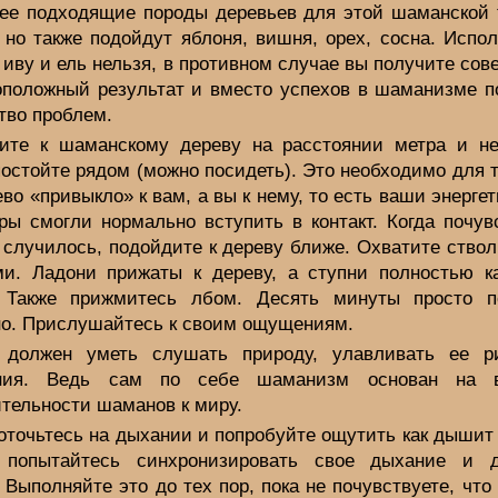
ее подходящие породы деревьев для этой шаманской 
 но также подойдут яблоня, вишня, орех, сосна. Испол
 иву и ель нельзя, в противном случае вы получите со
оположный результат и вместо успехов в шаманизме п
тво проблем.
ите к шаманскому дереву на расстоянии метра и не
остойте рядом (можно посидеть). Это необходимо для т
во «привыкло» к вам, а вы к нему, то есть ваши энерге
ры смогли нормально вступить в контакт. Когда почув
 случилось, подойдите к дереву ближе. Охватите ство
ми. Ладони прижаты к дереву, а ступни полностью к
 Также прижмитесь лбом. Десять минуты просто п
но. Прислушайтесь к своим ощущениям.
должен уметь слушать природу, улавливать ее 
ания. Ведь сам по себе шаманизм основан на в
ительности шаманов к миру.
оточьтесь на дыхании и попробуйте ощутить как дышит 
 попытайтесь синхронизировать свое дыхание и 
 Выполняйте это до тех пор, пока не почувствуете, что