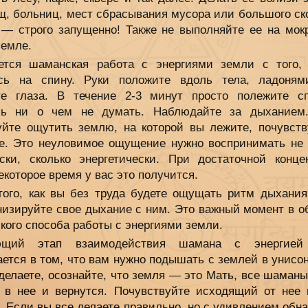
щ, больниц, мест сбрасывания мусора или большого ск
 — строго запущенно! Также не выполняйте ее на мок
земле.
ется шаманская работа с энергиями земли с того,
сь на спину. Руки положите вдоль тела, ладоням
те глаза. В течение 2-3 минут просто полежите сп
сь ни о чем не думать. Наблюдайте за дыханием
уйте ощутить землю, на которой вы лежите, почувств
е. Это неуловимое ощущение нужно воспринимать не 
ски, сколько энергетически. При достаточной конце
екоторое время у вас это получится.
того, как вы без труда будете ощущать ритм дыхания
низируйте свое дыхание с ним. Это важный момент в о
кого способа работы с энергиями земли.
ющий этап взаимодействия шамана с энергией
ется в том, что вам нужно подышать с землей в унисон
 делаете, осознайте, что земля — это Мать, все шаман
, в нее и вернутся. Почувствуйте исходящий от нее 
 Если вы все делаете правильно, но с удивлением обн