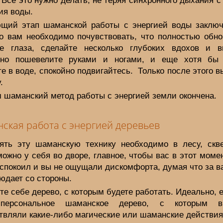
 Все это нужно делать, не теряя синхронного дыхания 
ия воды.
щий этап шаманской работы с энергией воды заключ
то вам необходимо почувствовать, что полностью обно
те глаза, сделайте несколько глубоких вдохов и в
но пошевелите руками и ногами, и еще хотя бы
е в воде, спокойно подвигайтесь.
Только после этого в
.
 шаманский метод работы с энергией земли окончена.
ская работа с энергией деревьев
ять эту шаманскую технику необходимо в лесу, скв
можно у себя во дворе, главное, чтобы вас в этот моме
спокоил и вы не ощущали дискомфорта, думая что за в
юдает со стороны.
е себе дерево, с которым будете работать. Идеально, 
персональное шаманское дерево, с которым 
твляли какие-либо магические или шаманские действия