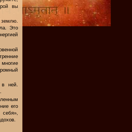
орой вы
землю.
ла. Это
нергией
овенной
тренние
 многие
громный
 в ней.
.
сленным
ние его
 себя»,
ыдохов.