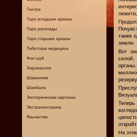
интере
Тантра
лежите,
Таро младшие арканы
Продо
Почувс
Таро расклады
также 
Таро старшие арканы
земли.
Тибетская медицина
Вот он
Фэн-шуй
силой,
органы
Хиромантия
миллио
Шаманизм
резерву
Шамбала
Прислу
Визуали
Эзотерические картинки
Теперь
Экстрасенсорика
взгляд
Язычество
целост
откройт
На этом