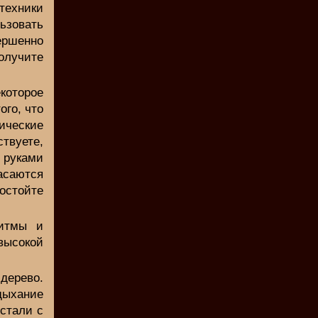
техники
ьзовать
вершенно
олучите
которое
ого, что
тические
ствуете,
л руками
асаются
остойте
ритмы и
ысокой
дерево.
дыхание
 стали с