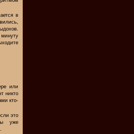
с ритмом
ается в
вились,
ыдохов.
 минуту
ыходите
ере или
нт никто
ами кто-
если это
вы уже
.