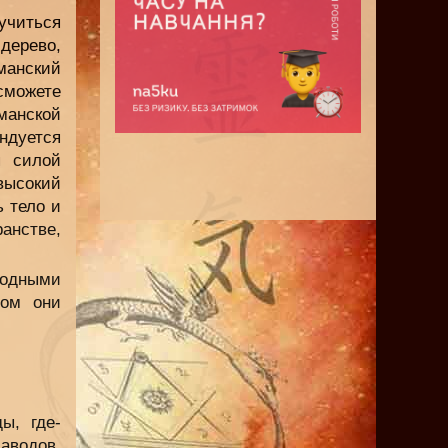
учиться
дерево,
анский
сможете
манской
ндуется
я силой
высокий
ь тело и
анстве,
родными
ром они
ы, где-
заводов,