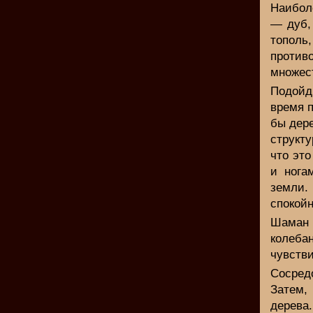
Наибол
— дуб,
тополь,
против
множес
Подойд
время п
бы дере
структу
что это
и нога
земли.
спокой
Шаман 
колеб
чувств
Сосред
Затем,
дерева.