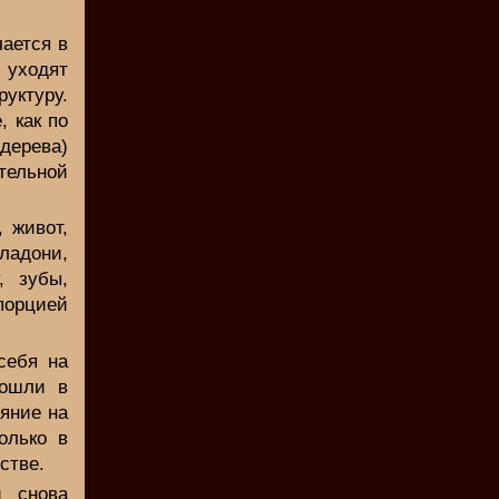
ается в
ю уходят
уктуру.
, как по
дерева)
тельной
 живот,
ладони,
, зубы,
 порцией
себя на
вошли в
ояние на
олько в
стве.
и снова