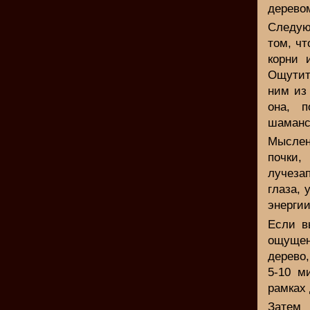
дерево
Следую
том, чт
корни 
Ощутите
ним из
она, п
шаманс
Мыслен
почки,
лучеза
глаза, 
энергии
Если в
ощущен
дерево,
5-10 м
рамках 
Затем 