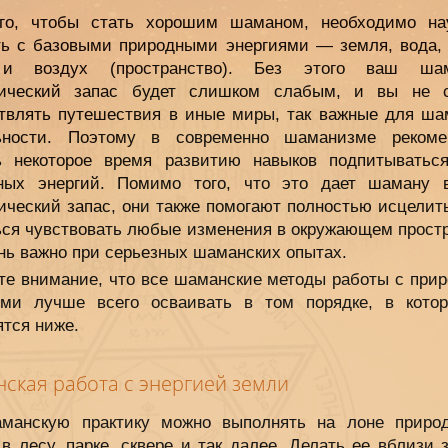
го, чтобы стать хорошим шаманом, необходимо на
ть с базовыми природными энергиями — земля, вода, 
 и воздух (пространство). Без этого ваш шам
тический запас будет слишком слабым, и вы не 
твлять путешествия в иные миры, так важные для ша
ьности. Поэтому в современно шаманизме рекоме
ь некоторое время развитию навыков подпитыватьс
ных энергий. Помимо того, что это дает шаману 
ический запас, они также помогают полностью исцелит
ься чувствовать любые изменения в окружающем простр
нь важно при серьезных шаманских опытах.
те внимание, что все шаманские методы работы с при
ями лучше всего осваивать в том порядке, в кото
ятся ниже.
ская работа с энергией земли
манскую практику можно выполнять на лоне природ
в лесу, парке, сквере и так далее. Делать ее вблизи 