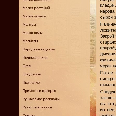
кладби
Магия растений
народа
Магия успеха
сырой 
Начина
Мантры
ложите
Места силы
Закрой
Молитвы
старая
попроб
Народные гадания
дыхани
Нечистая сила
физиче
через н
Огам
После 
Оккультизм
синхро
Пранаяма
шаманс
Приметы и поверья
Следу
заключа
Рунические расклады
вы это
Руны толкование
из нее
любовь.
Сонник