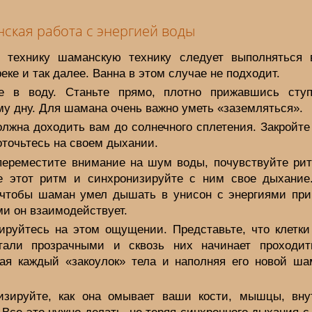
ская работа с энергией воды
 технику шаманскую технику следует выполняться 
реке и так далее. Ванна в этом случае не подходит.
е в воду. Станьте прямо, плотно прижавшись сту
у дну. Для шамана очень важно уметь «заземляться».
лжна доходить вам до солнечного сплетения. Закройте
оточьтесь на своем дыхании.
переместите внимание на шум воды, почувствуйте рит
е этот ритм и синхронизируйте с ним свое дыхание
 чтобы шаман умел дышать в унисон с энергиями при
и он взаимодействует.
ируйтесь на этом ощущении. Представьте, что клетки
тали прозрачными и сквозь них начинает проходит
ая каждый «закоулок» тела и наполняя его новой ша
изируйте, как она омывает ваши кости, мышцы, вну