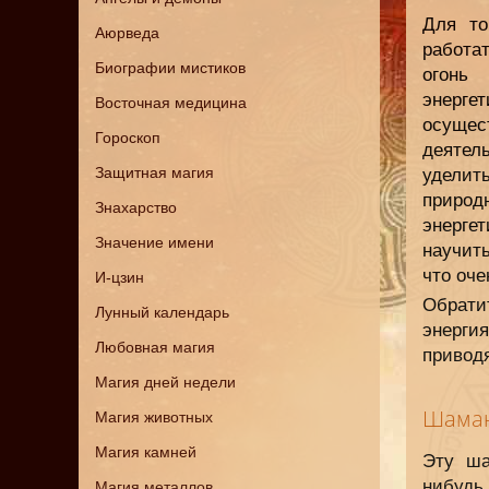
Для то
Аюрведа
работа
Биографии мистиков
огонь
энерге
Восточная медицина
осущес
Гороскоп
деятел
Защитная магия
уделит
природ
Знахарство
энергет
Значение имени
научит
что оче
И-цзин
Обрати
Лунный календарь
энерги
Любовная магия
привод
Магия дней недели
Шаман
Магия животных
Магия камней
Эту ша
нибудь 
Магия металлов