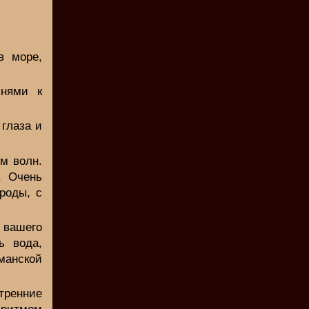
в море,
пнями к
 глаза и
м волн.
. Очень
роды, с
 вашего
ь вода,
манской
тренние