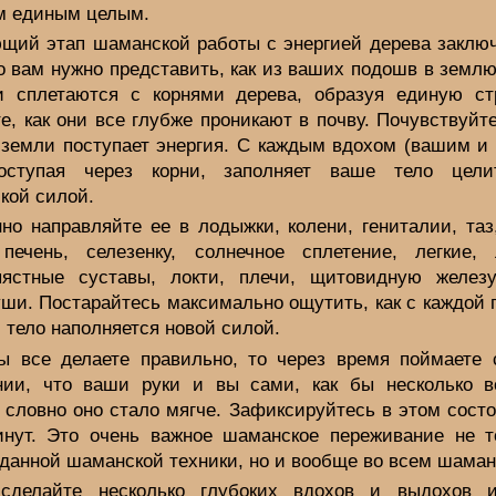
м единым целым.
щий этап шаманской работы с энергией дерева заключ
о вам нужно представить, как из ваших подошв в земл
и сплетаются с корнями дерева, образуя единую стр
, как они все глубже проникают в почву. Почувствуйте
 земли поступает энергия. С каждым вдохом (вашим и 
оступая через корни, заполняет ваше тело цели
кой силой.
но направляйте ее в лодыжки, колени, гениталии, таз,
 печень, селезенку, солнечное сплетение, легкие, 
пястные суставы, локти, плечи, щитовидную железу
уши. Постарайтесь максимально ощутить, как с каждой
 тело наполняется новой силой.
ы все делаете правильно, то через время поймаете 
ии, что ваши руки и вы сами, как бы несколько 
 словно оно стало мягче. Зафиксируйтесь в этом сост
инут. Это очень важное шаманское переживание не т
данной шаманской техники, но и вообще во всем шаман
сделайте несколько глубоких вдохов и выдохов 