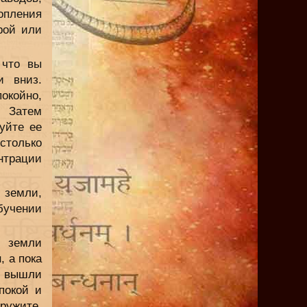
опления
рой или
 что вы
и вниз.
окойно,
. Затем
уйте ее
столько
нтрации
 земли,
бучении
 земли
, а пока
ы вышли
покой и
аружите,