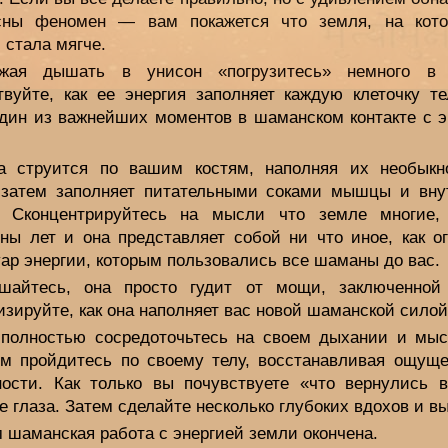
сны феномен — вам покажется что земля, на кот
 стала мягче.
лжая дышать в унисон «погрузитесь» немного в 
твуйте, как ее энергия заполняет каждую клеточку те
один из важнейших моментов в шаманском контакте с э
а струится по вашим костям, наполняя их необыкн
 затем заполняет питательными соками мышцы и вну
. Сконцентрируйтесь на мысли что земле многие,
ны лет и она представляет собой ни что иное, как о
ар энергии, которым пользовались все шаманы до вас.
шайтесь, она просто гудит от мощи, заключенной
зируйте, как она наполняет вас новой шаманской силой
 полностью сосредоточьтесь на своем дыхании и мы
ом пройдитесь по своему телу, восстанавливая ощуще
ности. Как только вы почувствуете «что вернулись в
е глаза. Затем сделайте несколько глубоких вдохов и в
 шаманская работа с энергией земли окончена.