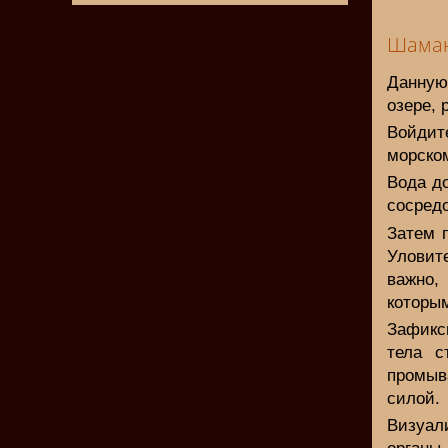
Шаман
Данную
озере, 
Войдит
морском
Вода до
сосред
Затем 
Уловит
важно,
которым
Зафикс
тела с
промыв
силой.
Визуал