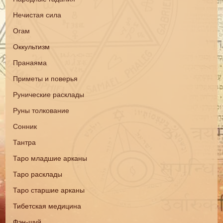
Нечистая сила
Огам
Оккультизм
Пранаяма
Приметы и поверья
Рунические расклады
Руны толкование
Сонник
Тантра
Таро младшие арканы
Таро расклады
Таро старшие арканы
Тибетская медицина
Фэн-шуй