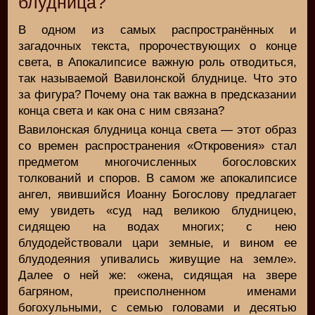
блудница?
В одном из самых распространённых и
загадочных текста, пророчествующих о конце
света, в Апокалипсисе важную роль отводиться,
так называемой Вавилонской блуднице. Что это
за фигура? Почему она так важна в предсказании
конца света и как она с ним связана?
Вавилонская блудница конца света — этот образ
со времен распространения «Откровения» стал
предметом многочисленных богословских
толкований и споров. В самом же апокалипсисе
ангел, явившийся Иоанну Богослову предлагает
ему увидеть «суд над великою блудницею,
сидящею на водах многих; с нею
блудодействовали цари земные, и вином ее
блудодеяния упивались живущие на земле».
Далее о ней же: «жена, сидящая на звере
багряном, преисполненном именами
богохульными, с семью головами и десятью