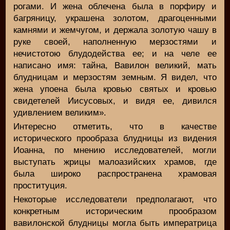
рогами. И жена облечена была в порфиру и
багряницу, украшена золотом, драгоценными
камнями и жемчугом, и держала золотую чашу в
руке своей, наполненную мерзостями и
нечистотою блудодейства ее; и на челе ее
написано имя: тайна, Вавилон великий, мать
блудницам и мерзостям земным. Я видел, что
жена упоена была кровью святых и кровью
свидетелей Иисусовых, и видя ее, дивился
удивлением великим».
Интересно отметить, что в качестве
исторического прообраза блудницы из видения
Иоанна, по мнению исследователей, могли
выступать жрицы малоазийских храмов, где
была широко распространена храмовая
проституция.
Некоторые исследователи предполагают, что
конкретным историческим прообразом
вавилонской блудницы могла быть императрица