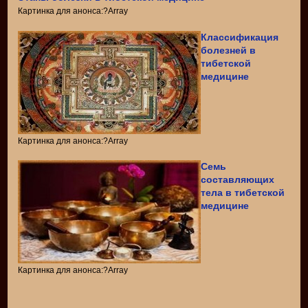
Картинка для анонса:?Array
Классификация
болезней в
тибетской
медицине
Картинка для анонса:?Array
Семь
составляющих
тела в тибетской
медицине
Картинка для анонса:?Array