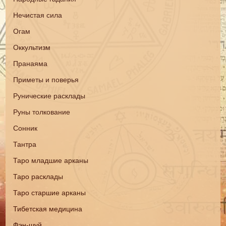
Нечистая сила
Огам
Оккультизм
Пранаяма
Приметы и поверья
Рунические расклады
Руны толкование
Сонник
Тантра
Таро младшие арканы
Таро расклады
Таро старшие арканы
Тибетская медицина
Фэн-шуй