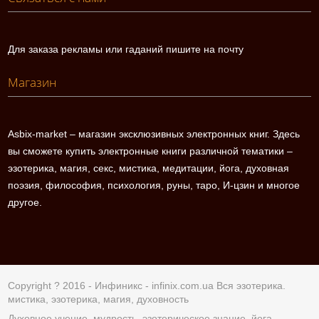
Для заказа рекламы или гаданий пишите на почту
Магазин
Asbix-market – магазин эксклюзивных электронных книг. Здесь
вы сможете купить электронные книги различной тематики –
эзотерика, магия, секс, мистика, медитации, йога, духовная
поэзия, философия, психология, руны, таро, И-цзин и многое
другое.
Copyright ? 2016 - Инфиникс -
infinix.com.ua
Вся эзотерика.
мистика, эзотерика, магия, духовность
Духовное учение, мудрость, эзотерическое знание, йога,