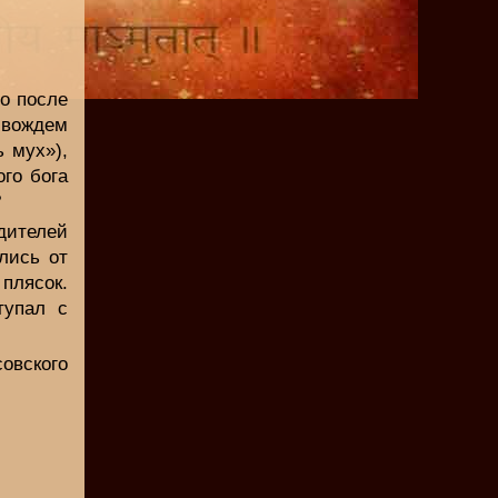
о после
 вождем
 мух»),
го бога
?
дителей
лись от
плясок.
тупал с
овского