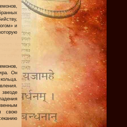
емонов,
бранных
ийству,
огом» и
которую
емонов,
ира. Он
 кольца.
вления.
 звезде
падения
твенным
я свою
секанию