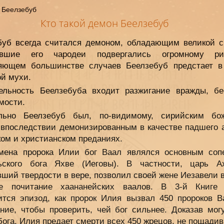
Кто такой демон Беелзебуб
буб всегда считался демоном, обладающим великой с
авшие его чародеи подвергались огромному ри
яющем большинстве случаев Беелзебуб предстает в
ой мухи.
ельность Беелзебуба входит разжигание вражды, бе
мости.
льно Беелзебуб был, по-видимому, сирийским бо
, впоследствии демонизированным в качестве падшего а
ком и христианском преданиях.
мена пророка Илии бог Ваал являлся основным соп
ьского бога Яхве (Иеговы). В частности, царь А
ший твердости в вере, позволил своей жене Иезавели 
е почитание хаананейских ваалов. В 3-й Книге
ится эпизод, как пророк Илия вызвал 450 пророков В
ание, чтобы проверить, чей бог сильнее. Доказав мог
бога, Илия предает смерти всех 450 жрецов, не пощадив