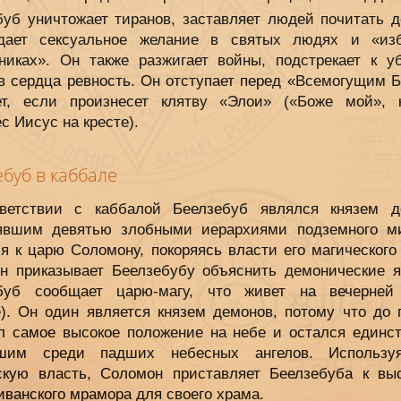
буб уничтожает тиранов, заставляет людей почитать д
дает сексуальное желание в святых людях и «из
никах». Он также разжигает войны, подстрекает к уб
 в сердца ревность. Он отступает перед «Всемогущим Б
ет, если произнесет клятву «Элои» («Боже мой», 
с Иисус на кресте).
буб в каббале
ветствии с каббалой Беелзебуб являлся князем д
явшим девятью злобными иерархиями подземного м
я к царю Соломону, покоряясь власти его магического
н приказывает Беелзебубу объяснить демонические я
буб сообщает царю-магу, что живет на вечерней
е). Он один является князем демонов, потому что до 
л самое высокое положение на небе и остался единс
вшим среди падших небесных ангелов. Использу
скую власть, Соломон приставляет Беелзебуба к вы
ванского мрамора для своего храма.