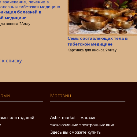
икация болезней в
ой медицине
для анонса:?Array
Семь составляющих тела в
тибетской медицине
Картинка для анонса:?Array
 к списку
нами
Магазин
ламы или гаданий
Asbix-market – магазин
у
эксклюзивных электронных книг.
Здесь вы сможете купить