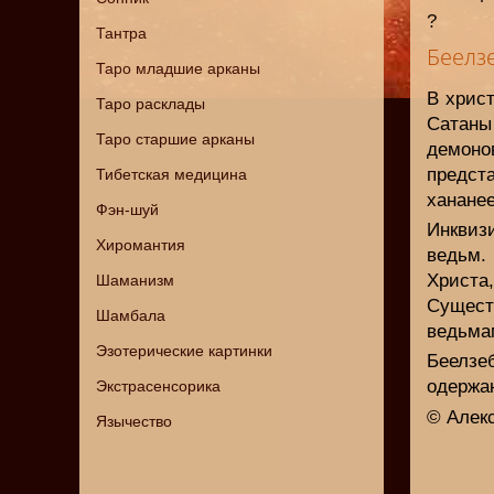
?
Тантра
Беелз
Таро младшие арканы
В хрис
Таро расклады
Сатаны
Таро старшие арканы
демоно
предст
Тибетская медицина
хананее
Фэн-шуй
Инквиз
Хиромантия
ведьм.
Христа
Шаманизм
Сущест
Шамбала
ведьма
Эзотерические картинки
Беелзе
одержа
Экстрасенсорика
© Алек
Язычество