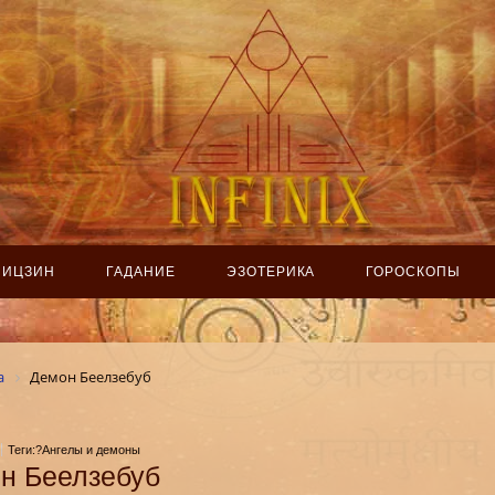
ИЦЗИН
ГАДАНИЕ
ЭЗОТЕРИКА
ГОРОСКОПЫ
а
Демон Беелзебуб
Теги:?Ангелы и демоны
н Беелзебуб