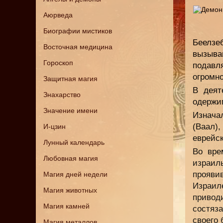
Аюрведа
Биографии мистиков
Беелзе
Восточная медицина
вызыв
Гороскоп
подавл
огромн
Защитная магия
В деят
Знахарство
одержи
Значение имени
Изнача
(Ваал)
И-цзин
еврейс
Лунный календарь
Во вре
Любовная магия
израил
проявив
Магия дней недели
Израил
Магия животных
привод
Магия камней
состяз
своего 
Магия металлов