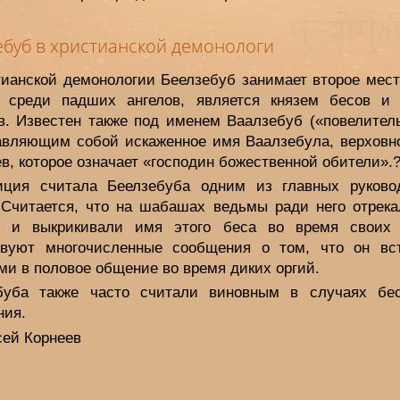
ебуб в христианской демонологи
тианской демонологии Беелзебуб занимает второе мест
 среди падших ангелов, является князем бесов и
в. Известен также под именем Ваалзебуб («повелитель
авляющим собой искаженное имя Ваалзебула, верховно
в, которое означает «господин божественной обители».
иция считала Беелзебуба одним из главных руково
 Считается, что на шабашах ведьмы ради него отрека
, и выкрикивали имя этого беса во время своих 
вуют многочисленные сообщения о том, что он вс
ми в половое общение во время диких оргий.
буба также часто считали виновным в случаях бес
ния.
сей Корнеев