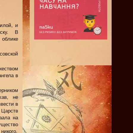
илой, и
ску. В
 облике
совской
жеством
нгела в
ерником
хав, не
ввести в
 Царств
аала на
ущество
 никого.