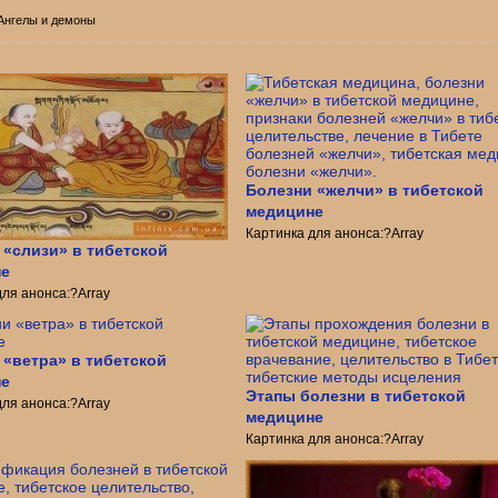
 Ангелы и демоны
Болезни «желчи» в тибетской
медицине
Картинка для анонса:?Array
 «слизи» в тибетской
не
для анонса:?Array
 «ветра» в тибетской
не
Этапы болезни в тибетской
для анонса:?Array
медицине
Картинка для анонса:?Array