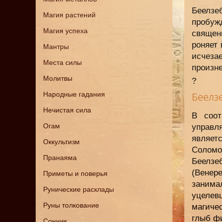
Беелзе
Магия растений
пробуж
Магия успеха
священ
роняет
Мантры
исчеза
Места силы
произне
Молитвы
?
Народные гадания
Беелзе
Нечистая сила
В соот
Огам
управл
являетс
Оккультизм
Соломо
Пранаяма
Беелзе
(Венер
Приметы и поверья
занима
Рунические расклады
уцеле
Руны толкование
магиче
глыб фи
Сонник