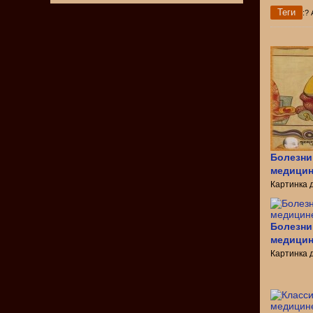
Теги
:?
Болезни
медици
Картинка 
Болезни
медици
Картинка 