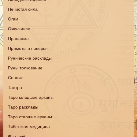
Нечистая сила
Огам
Оккультизм
Пранаяма
Приметы и поверья
Рунические расклады
Руны толкование
Сонник
Тантра
Таро младшие арканы
Таро расклады
Таро старшие арканы
Тибетская медицина
Фэн-шуй