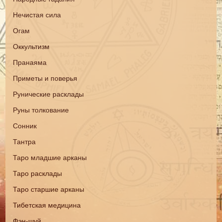
Нечистая сила
Огам
Оккультизм
Пранаяма
Приметы и поверья
Рунические расклады
Руны толкование
Сонник
Тантра
Таро младшие арканы
Таро расклады
Таро старшие арканы
Тибетская медицина
Фэн-шуй