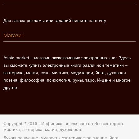
Для заказа рекламы или гаданий пишите на почту
Магазин
Asbix-market – магазин эксклюзивных электронных книг. Здесь
вы сможете купить электронные книги различной тематики –
эзотерика, магия, секс, мистика, медитации, йога, духовная
поэзия, философия, психология, руны, таро, И-цзин и многое
другое.
Copyright ? 2016 - Инфиникс -
infinix.com.ua
Вся эзотерика.
мистика, эзотерика, магия, духовность
Духовное учение, мудрость, эзотерическое знание, йога,