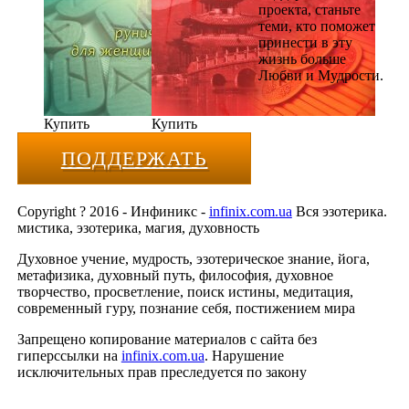
проекта, станьте
теми, кто поможет
принести в эту
жизнь больше
Любви и Мудрости.
Купить
Купить
ПОДДЕРЖАТЬ
Copyright ? 2016 - Инфиникс -
infinix.com.ua
Вся эзотерика.
мистика, эзотерика, магия, духовность
Духовное учение, мудрость, эзотерическое знание, йога,
метафизика, духовный путь, философия, духовное
творчество, просветление, поиск истины, медитация,
современный гуру, познание себя, постижением мира
Запрещено копирование материалов с сайта без
гиперссылки на
infinix.com.ua
. Нарушение
исключительных прав преследуется по закону