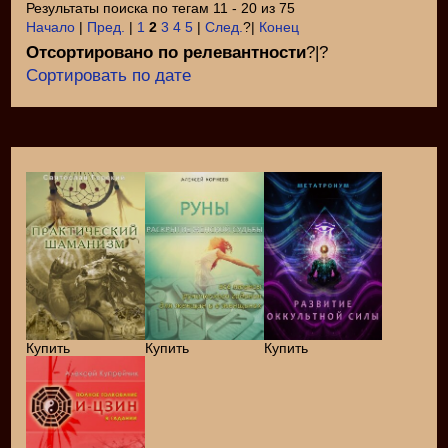
Результаты поиска по тегам 11 - 20 из 75
Начало
|
Пред.
|
1
2
3
4
5
|
След.
?|
Конец
Отсортировано по релевантности
?|?
Сортировать по дате
Купить
Купить
Купить