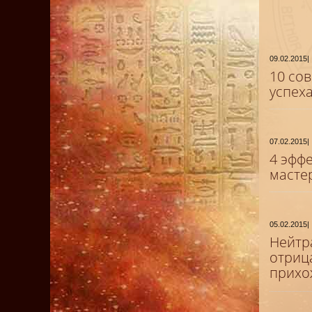
09.02.2015
|
10 со
успех
07.02.2015
|
4 эфф
масте
05.02.2015
|
Нейтр
отриц
прихо