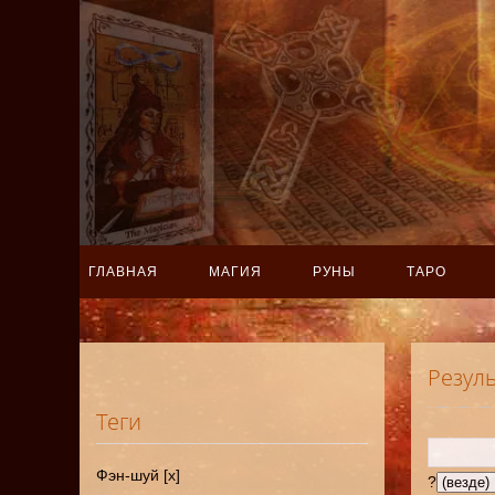
ГЛАВНАЯ
МАГИЯ
РУНЫ
ТАРО
Резул
Теги
Фэн-шуй [x]
?