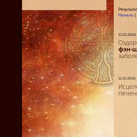
Результат
Начало
|
13.02.2015
|
Оздор
фэн-
забол
11.02.2015
|
Исцел
печен