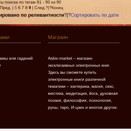
ы поиска по тегам 81 - 90 из 90
 Пред. |
5
6 7 8
9
| След.?|?Конец
ировано по релевантности
?|?
Сортировать по дате
нами
Магазин
ламы или гаданий
Asbix-market – магазин
у
эксклюзивных электронных книг.
Здесь вы сможете купить
электронные книги различной
тематики – эзотерика, магия, секс,
мистика, медитации, йога, духовная
поэзия, философия, психология,
руны, таро, И-цзин и многое другое.