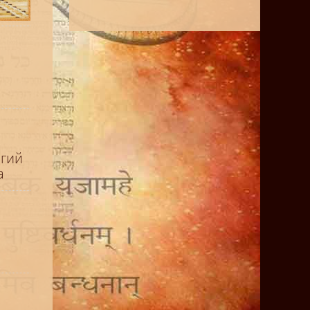
гий
а