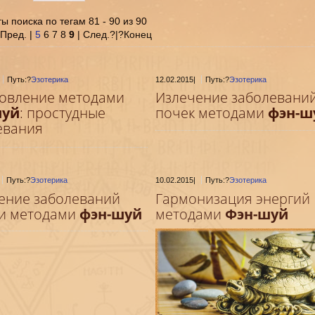
ы поиска по тегам 81 - 90 из 90
 Пред. |
5
6 7 8
9
| След.?|?Конец
Путь:?
Эзотерика
12.02.2015
|
Путь:?
Эзотерика
овление методами
Излечение заболевани
шуй
: простудные
почек методами
фэн-ш
евания
Путь:?
Эзотерика
10.02.2015
|
Путь:?
Эзотерика
ение заболеваний
Гармонизация энергий
и методами
фэн-шуй
методами
Фэн-шуй