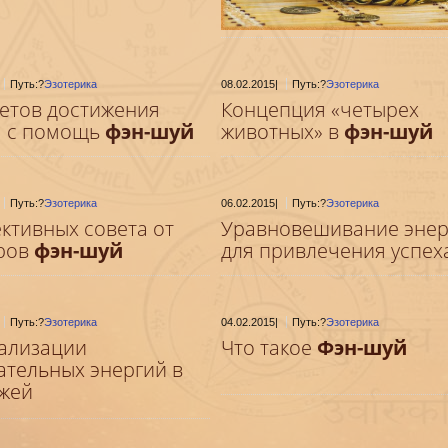
Путь:?
Эзотерика
08.02.2015
|
Путь:?
Эзотерика
ветов достижения
Концепция «четырех
а с помощь
фэн-шуй
животных» в
фэн-шуй
Путь:?
Эзотерика
06.02.2015
|
Путь:?
Эзотерика
ективных совета от
Уравновешивание энер
ров
фэн-шуй
для привлечения успех
Путь:?
Эзотерика
04.02.2015
|
Путь:?
Эзотерика
ализации
Что такое
Фэн-шуй
ательных энергий в
жей