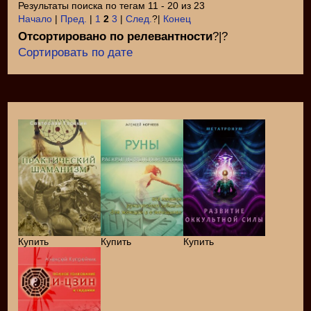
Результаты поиска по тегам 11 - 20 из 23
Начало
|
Пред.
|
1
2
3
|
След.
?|
Конец
Отсортировано по релевантности
?|?
Сортировать по дате
Купить
Купить
Купить