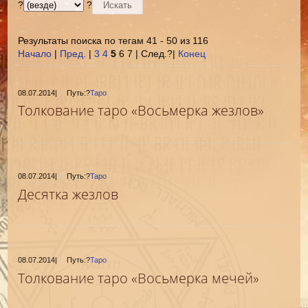
?
?
Результаты поиска по тегам 41 - 50 из 116
Начало
|
Пред.
|
3
4
5
6 7 | След.?|
Конец
08.07.2014
|
Путь:?
Таро
Толкование таро «Восьмерка жезлов»
08.07.2014
|
Путь:?
Таро
Десятка жезлов
08.07.2014
|
Путь:?
Таро
Толкование таро «Восьмерка мечей»