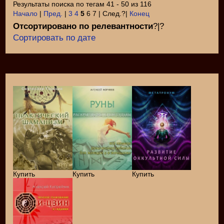
Результаты поиска по тегам 41 - 50 из 116
Начало
|
Пред.
|
3
4
5
6 7 | След.?|
Конец
Отсортировано по релевантности
?|?
Сортировать по дате
Купить
Купить
Купить