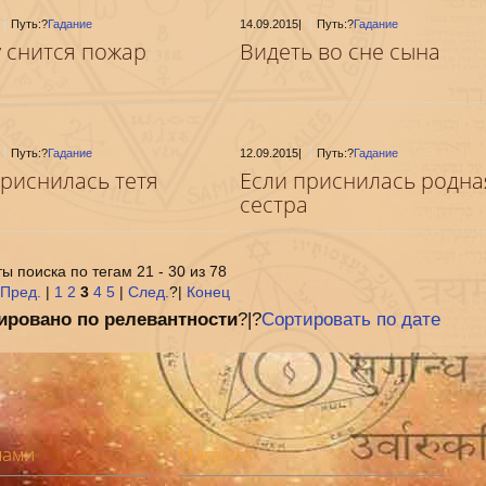
Путь:?
Гадание
14.09.2015
|
Путь:?
Гадание
у снится пожар
Видеть во сне сына
Путь:?
Гадание
12.09.2015
|
Путь:?
Гадание
приснилась тетя
Если приснилась родна
сестра
ы поиска по тегам 21 - 30 из 78
Пред.
|
1
2
3
4
5
|
След.
?|
Конец
ировано по релевантности
?|?
Сортировать по дате
нами
Магазин