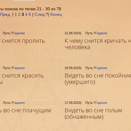
ы поиска по тегам 21 - 30 из 78
Пред.
|
1
2
3
4
5
|
След.
?|
Конец
Путь:?
Гадание
21.09.2015
|
Путь:?
Гадание
у снится пролить
К чему снится кричать 
человека
Путь:?
Гадание
19.09.2015
|
Путь:?
Гадание
 снится красить
Видеть во сне покойни
ы
(умершего)
Путь:?
Гадание
17.09.2015
|
Путь:?
Гадание
ь во сне плачущим
Видеть во сне голым
(обнаженным)