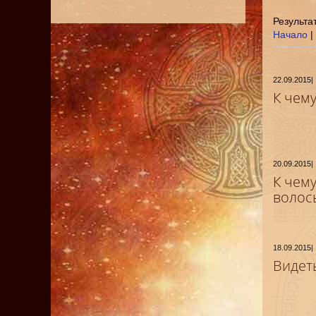
Результат
Начало
|
22.09.2015
|
К чем
20.09.2015
|
К чему
волос
18.09.2015
|
Видет