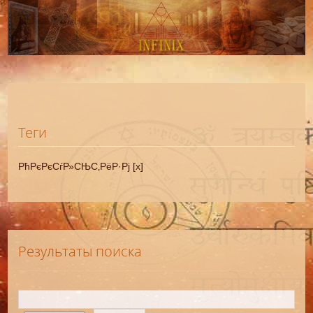
Теги
РћРєРєСѓР»СЊС‚РёР·Рј
[
x
]
Результаты поиска