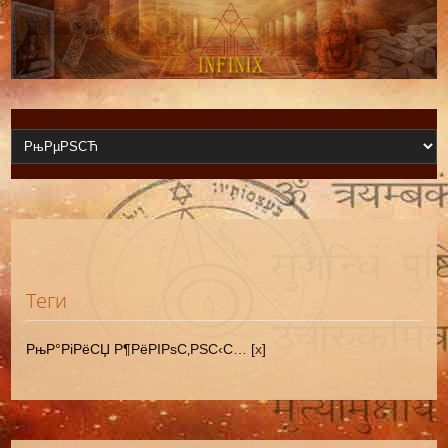
Теги
РњР°РіРёСЏ Р¶РёРІРѕС‚РЅС‹С… [
x
]