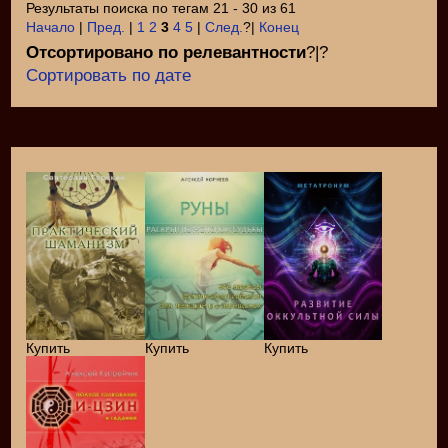
Результаты поиска по тегам 21 - 30 из 61
Начало
|
Пред.
|
1
2
3
4
5
|
След.
?|
Конец
Отсортировано по релевантности
?|?
Сортировать по дате
Купить
Купить
Купить