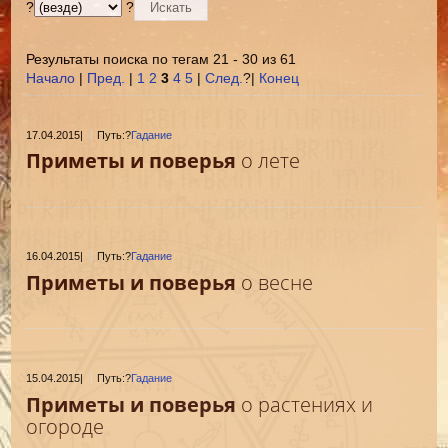
?
?
Результаты поиска по тегам 21 - 30 из 61
Начало
|
Пред.
|
1
2
3
4
5
|
След.
?|
Конец
17.04.2015
|
Путь:?
Гадание
Приметы и поверья
о лете
16.04.2015
|
Путь:?
Гадание
Приметы и поверья
о весне
15.04.2015
|
Путь:?
Гадание
Приметы и поверья
о растениях и
огороде