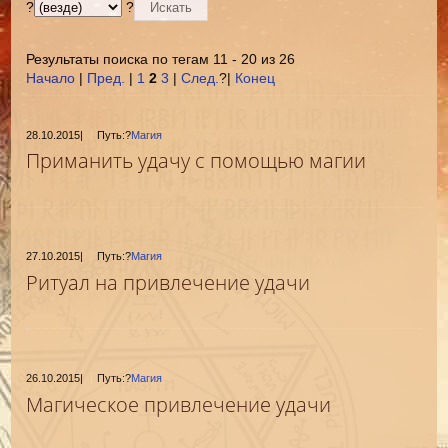
?
?
Результаты поиска по тегам 11 - 20 из 26
Начало
|
Пред.
|
1
2
3
|
След.
?|
Конец
28.10.2015
|
Путь:?
Магия
Приманить удачу с помощью магии
27.10.2015
|
Путь:?
Магия
Ритуал на привлечение удачи
26.10.2015
|
Путь:?
Магия
Магическое привлечение удачи