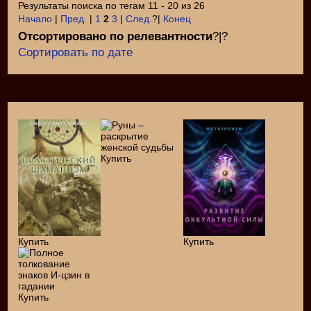
Результаты поиска по тегам 11 - 20 из 26
Начало
|
Пред.
|
1
2
3
|
След.
?|
Конец
Отсортировано по релевантности
?|?
Сортировать по дате
Купить
Купить
Купить
Купить