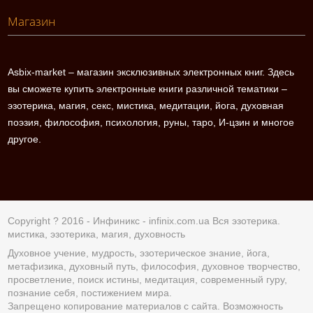
Магазин
Asbix-market – магазин эксклюзивных электронных книг. Здесь
вы сможете купить электронные книги различной тематики –
эзотерика, магия, секс, мистика, медитации, йога, духовная
поэзия, философия, психология, руны, таро, И-цзин и многое
другое.
Copyright ? 2016 - Инфиникс -
infinix.com.ua
Вся эзотерика.
мистика, эзотерика, магия, духовность
Духовное учение, мудрость, эзотерическое знание, йога,
метафизика, духовный путь, философия, духовное творчество,
просветление, поиск истины, медитация, современный гуру,
познание себя, постижением мира.
Запрещено копирование материалов с сайта. Возможность